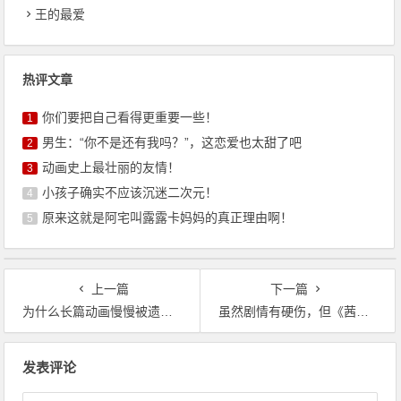
王的最爱
热评文章
你们要把自己看得更重要一些！
1
男生：“你不是还有我吗？”，这恋爱也太甜了吧
2
动画史上最壮丽的友情！
3
小孩子确实不应该沉迷二次元！
4
原来这就是阿宅叫露露卡妈妈的真正理由啊！
5
上一篇
下一篇
为什么长篇动画慢慢被遗弃，有的只是12集小番?新时代来临了吗？
虽然剧情有硬伤，但《茜色少女》却“一个人打三份工”的设定很棒
文
发表评论
章
导