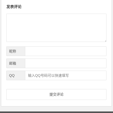
文
发表评论
章
导
航
昵称
邮箱
QQ