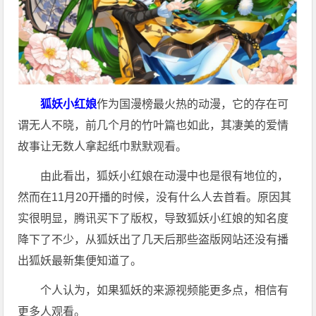
狐妖小红娘
作为国漫榜最火热的动漫，它的存在可
谓无人不晓，前几个月的竹叶篇也如此，其凄美的爱情
故事让无数人拿起纸巾默默观看。
由此看出，狐妖小红娘在动漫中也是很有地位的，
然而在11月20开播的时候，没有什么人去首看。原因其
实很明显，腾讯买下了版权，导致狐妖小红娘的知名度
降下了不少，从狐妖出了几天后那些盗版网站还没有播
出狐妖最新集便知道了。
个人认为，如果狐妖的来源视频能更多点，相信有
更多人观看。