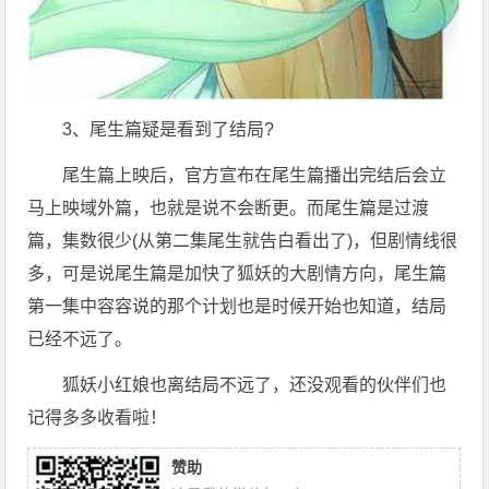
3、尾生篇疑是看到了结局?
尾生篇上映后，官方宣布在尾生篇播出完结后会立
马上映域外篇，也就是说不会断更。而尾生篇是过渡
篇，集数很少(从第二集尾生就告白看出了)，但剧情线很
多，可是说尾生篇是加快了狐妖的大剧情方向，尾生篇
第一集中容容说的那个计划也是时候开始也知道，结局
已经不远了。
狐妖小红娘也离结局不远了，还没观看的伙伴们也
记得多多收看啦！
赞助