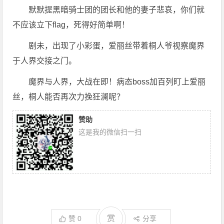
默默提黑暗骑士团的团长和他的妻子悲哀，你们就
不应该立下flag，死得好简单啊！
剧未，出现了小彩蛋，爱丽丝带着桐人爷视察魔界
于人界交接之门。
魔界与人界，大战在即！病态boss加百列盯上爱丽
丝，桐人能否再次力挽狂澜呢？
赞助
这是我的微信扫一扫
赏
赞
0
分享