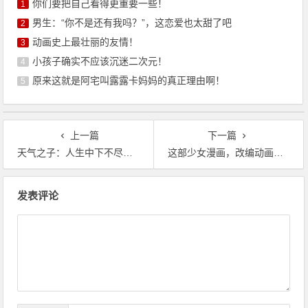
你们要把自己看得更重要一些！
1
男生：“你不是还有我吗？”，这恋爱也太甜了吧
2
动画史上最壮丽的友情！
3
小孩子确实不应该沉迷二次元！
4
原来这就是阿宅叫露露卡妈妈的真正理由啊！
5
上一篇
下一篇
天气之子：人生中下不尽的雨，但遇见了你便是晴天
这部少女漫画，改编动画都到第三季了，被网友吐槽：要不要这么燃
文
发表评论
章
导
航