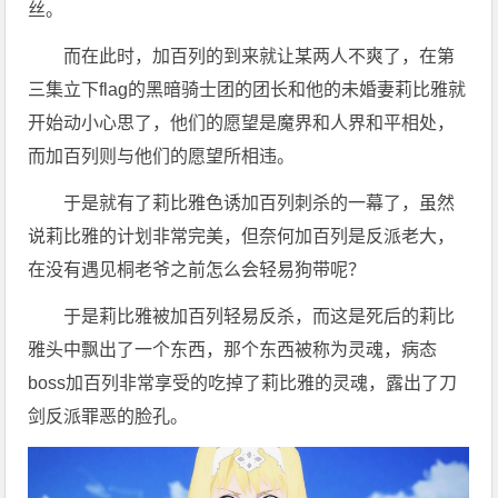
丝。
而在此时，加百列的到来就让某两人不爽了，在第
三集立下flag的黑暗骑士团的团长和他的未婚妻莉比雅就
开始动小心思了，他们的愿望是魔界和人界和平相处，
而加百列则与他们的愿望所相违。
于是就有了莉比雅色诱加百列刺杀的一幕了，虽然
说莉比雅的计划非常完美，但奈何加百列是反派老大，
在没有遇见桐老爷之前怎么会轻易狗带呢？
于是莉比雅被加百列轻易反杀，而这是死后的莉比
雅头中飘出了一个东西，那个东西被称为灵魂，病态
boss加百列非常享受的吃掉了莉比雅的灵魂，露出了刀
剑反派罪恶的脸孔。