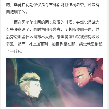
的，毕竟在初期仅仅是哥布林都能打伤桐老爷，还是有
两把刷子的。
而在黑暗骑士团的团长爆发的时候，突然觉得战力
有些许崩溃了，同时为团长悲哀，团长随便啊一声，然
后旁边那些什么哥布林大佬，暗黑魔法师就被伤得败败
节退，然而...对上加百列，加百列坐在那，感觉就是刮起
了一阵风。