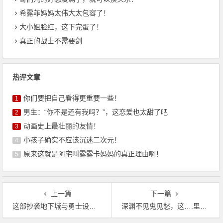
希露菲妈妈太伟大太包容了！
大小姐脸红，这下完蛋了！
真正的战士不需要剑
热评文章
你们要把自己看得更重要一些！
1
男生：“你不是还有我吗？”，这恋爱也太甜了吧
2
动画史上最壮丽的友情！
3
小孩子确实不应该沉迷二次元！
4
原来这就是阿宅叫露露卡妈妈的真正理由啊！
5
上一篇
下一篇
这部抄袭地下城与勇士设定的国漫，却成为了社会性话题
深渊不见鬼见愁，这….里是斗罗大陆