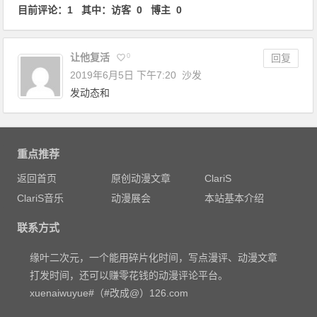
目前评论：1 其中：访客 0 博主 0
让他复活
0
回复
2019年6月5日 下午7:20
沙发
发动态和
重点推荐
返回首页
原创动漫文章
ClariS
ClariS音乐
动漫展会
本站基本介绍
联系方式
缘叶二次元，一个能用碎片化时间，写点漫评、动漫文章
打发时间，还可以赚零花钱的动漫评论平台。
xuenaiwuyue#（#改成@）126.com