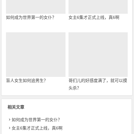
如何成为世界第一的女仆？
女主6集才正式上线，真6啊
盲人女生如何追男生？
哥们儿的好感度满了，就可以摸
头杀？
相关文章
如何成为世界第一的女仆？
女主6集才正式上线，真6啊