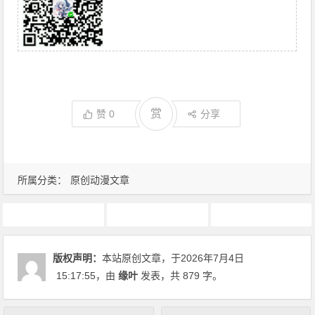
赏
赞
0
分享
所属分类：
原创动漫文章
7月新番
动画推荐
原创动漫文章
版权声明：
本站原创文章，于2026年7月4日
15:17:55
，由
缘叶
发表，共 879 字。