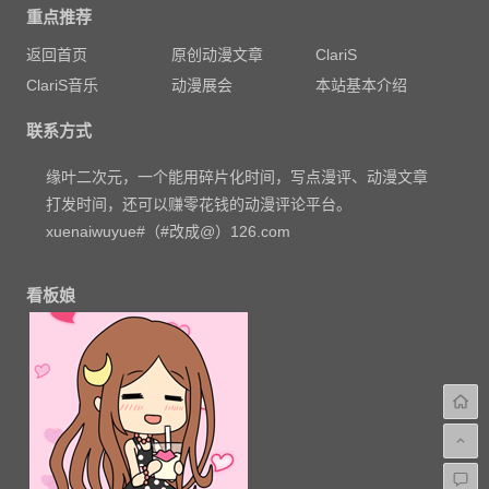
重点推荐
返回首页
原创动漫文章
ClariS
ClariS音乐
动漫展会
本站基本介绍
联系方式
缘叶二次元，一个能用碎片化时间，写点漫评、动漫文章
打发时间，还可以赚零花钱的动漫评论平台。
xuenaiwuyue#（#改成@）126.com
看板娘