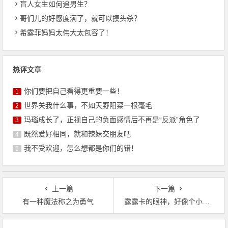
盲人女生如何追男生？
哥们儿的好感度满了，就可以摸头杀？
希露菲妈妈太伟大太包容了！
热评文章
你们要把自己看得更重要一些！
1
世界关我什么事，不如天野阳菜一根毫毛
2
玛瑙成长了，正视自己的负面感情后不再是“反派”角色了
3
既然爱好相同，就和辣妹交朋友吧
4
我不受欢迎，怎么想都是你们的错！
5
上一篇
下一篇
有一种魔法称之为勇气
露露卡的眼神，好像个小娇妻
文