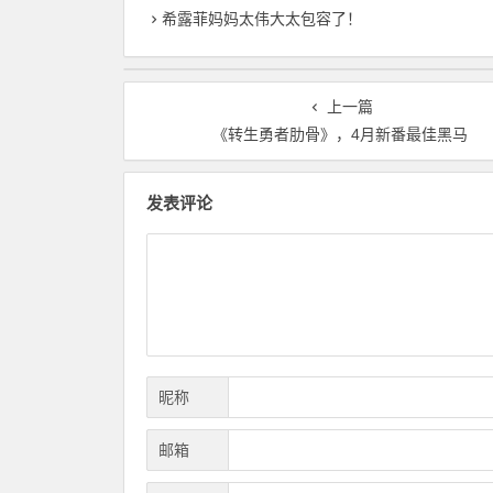
希露菲妈妈太伟大太包容了！
上一篇
《转生勇者肋骨》，4月新番最佳黑马
发表评论
昵称
邮箱