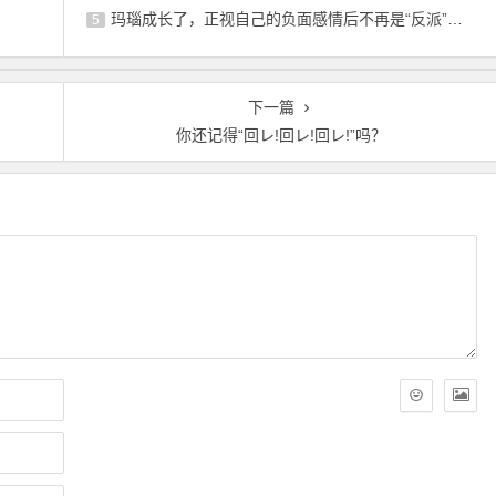
玛瑙成长了，正视自己的负面感情后不再是“反派”角色了
5
下一篇
你还记得“回レ!回レ!回レ!”吗？