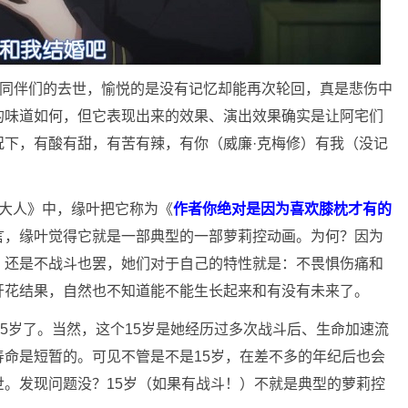
的同伴们的去世，愉悦的是没有记忆却能再次轮回，真是悲伤中
的味道如何，但它表现出来的效果、演出效果确实是让阿宅们
况下，有酸有甜，有苦有辣，有你（威廉·克梅修）有我（没记
探大人》中，缘叶把它称为《
作者你绝对是因为喜欢膝枕才有的
言，缘叶觉得它就是一部典型的一部萝莉控动画。为何？因为
，还是不战斗也罢，她们对于自己的特性就是：不畏惧伤痛和
开花结果，自然也不知道能不能生长起来和有没有未来了。
15岁了。当然，这个15岁是她经历过多次战斗后、生命加速流
命是短暂的。可见不管是不是15岁，在差不多的年纪后也会
。发现问题没？15岁（如果有战斗！）不就是典型的萝莉控