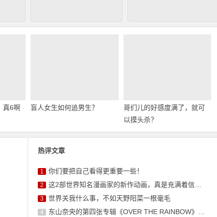
，真6啊
盲人女生如何追男生？
哥们儿的好感度满了，就可
以摸头杀？
热评文章
你们要把自己看得更重要一些！
1
这2部世界知名漫画家的新作动画，真是充满着信任感呢
2
世界关我什么事，不如天野阳菜一根毫毛
3
东山奈央的第四张专辑《OVER THE RAINBOW》将于10月7日发售
4