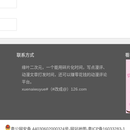
联系方式
看
缘叶二次元，一个能用碎片化时间，写点漫评、
动漫文章打发时间，还可以赚零花钱的动漫评论
平台。
xuenaiwuyue#（#改成@）126.com
粤公网安备 44030602000324号
-
网站地图
-
粤ICP备16033283-1