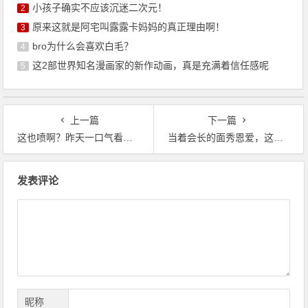
小孩子确实不应该沉迷二次元！
2
原来这就是阿宅叫露露卡妈妈的真正理由啊！
3
bro为什么会喜欢白毛？
4
这2部世界知名漫画家的新作动画，真是充满着信任感呢
5
上一篇
下一篇
这也喷啊？昨天一口气看完后发现很多笑点和梗
当着会长的面秀恩爱，这不得将他们公开处刑啊？
文
发表评论
章
导
航
昵称