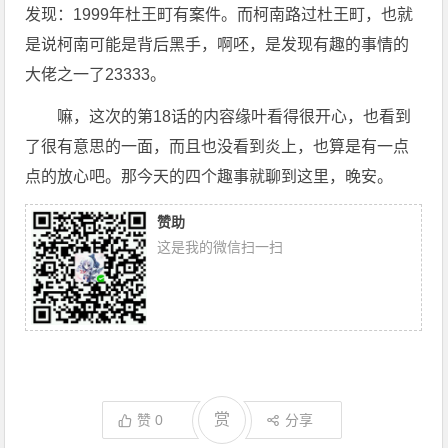
发现：1999年杜王町有案件。而柯南路过杜王町，也就
是说柯南可能是背后黑手，啊呸，是发现有趣的事情的
大佬之一了23333。
嘛，
这次的第18话的内容缘叶看得很开心
，也看到
了很有意思的一面，而且也没看到炎上，也算是有一点
点的放心吧。那今天的四个趣事就聊到这里，晚安。
赞助
这是我的微信扫一扫
赏
赞
0
分享