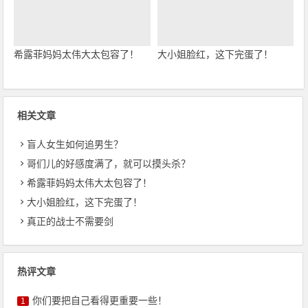
希露菲妈妈太伟大太包容了！
大小姐脸红，这下完蛋了！
相关文章
盲人女生如何追男生？
哥们儿的好感度满了，就可以摸头杀？
希露菲妈妈太伟大太包容了！
大小姐脸红，这下完蛋了！
真正的战士不需要剑
热评文章
你们要把自己看得更重要一些！
1