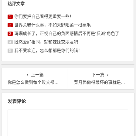
热评文章
你们要把自己看得更重要一些！
1
世界关我什么事，不如天野阳菜一根毫毛
2
玛瑙成长了，正视自己的负面感情后不再是“反派”角色了
3
既然爱好相同，就和辣妹交朋友吧
4
我不受欢迎，怎么想都是你们的错！
5
上一篇
下一篇
你是怎么做到每个败犬都是女主的？
菜月昴做得最坏的事就是没给妈妈道歉
文
发表评论
章
导
航