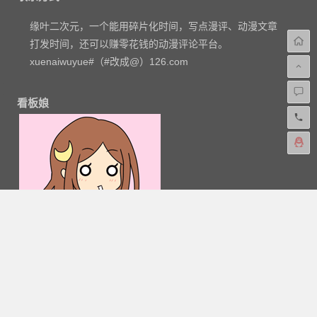
缘叶二次元，一个能用碎片化时间，写点漫评、动漫文章
打发时间，还可以赚零花钱的动漫评论平台。
xuenaiwuyue#（#改成@）126.com
看板娘
粤公网安备 44030602000324号
-
网站地图
-
粤ICP备
16033283-1