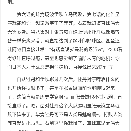
吧。
第六话的雌竞砺波伊吹立马落败，第七话的化作星
座就能和你一起遨游宇宙了等等，看着就知道直球伟大
无需多盐。第八集对于张景岚直球上伊那牡丹就像喝雪
碧一样豪爽来看，就直接达到了缘叶的好球区。甚至还
让阿宅们直接吐槽：“有话直说就是我的忍道w”。2333看
得缘叶直呼过瘾，甚至也感觉到了前所未有的危机：你
们日本人为什么总是拐弯抹角，直接说出来就行了？
自从牡丹和伊吹聊过几次后，牡丹对于啤酒什么的
也开始懂得很多了，甚至在张景岚面前也能聊得起来
了，这简直就是历史学家呀~。而张景岚也不甘示弱，直
接直球了。嗯，面对牡丹这个大魅魔明显张景岚立马就
败下阵来了，毕竟牡丹可不是人类是魅魔啊~，打败人类
简直就是小意思。看到这里你就懂了，真球真是太伟大