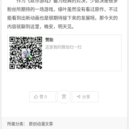
作为《欺诈游戏》最为经典的对决，少数决是很多
粉丝所期待的一场游戏，缘叶虽然没有看过原作，不过
能看到出新动画也是很期待接下来的发展呀。那今天的
内容就聊到这里，晚安，明天见。
赞助
这是我的微信扫一扫
赏
赞
0
分享
所属分类：
原创动漫文章