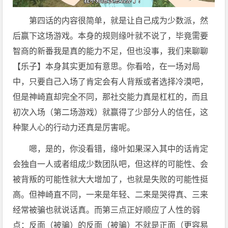
第四话的内容很简单，就是让自己成为少数派，然
后赢下这场游戏。本身的规则缘叶就不说了，毕竟需要
智商的新番我是真的能力不足，但也没事，我们来聊聊
【乐子】本身其实更加有意思。你看哈，在一场对局
中，只要自己入场了肯定会有人背叛或者选择冷漠吧，
但是神崎直却完全不同，那社交能力真是杠杠的，而且
初次入场（第二场游戏）就赢得了少部分人的信任，这
种聚人心的行动力还真是厉害呢。
嗯，是的，你没看错，缘叶如果深入其中的话肯定
会独自一人或者组成少数团队吧，但这样的可能性、会
被背叛的可能性就大大增加了，也就是失败的可能性挺
高。但神崎直不同，一来是年轻、二来是哭得真、三来
经常被骗也就说话真。而第三点正好顺应了人性的弱
点：反面（被骗）的反面（被骗）不就是正面（更容易