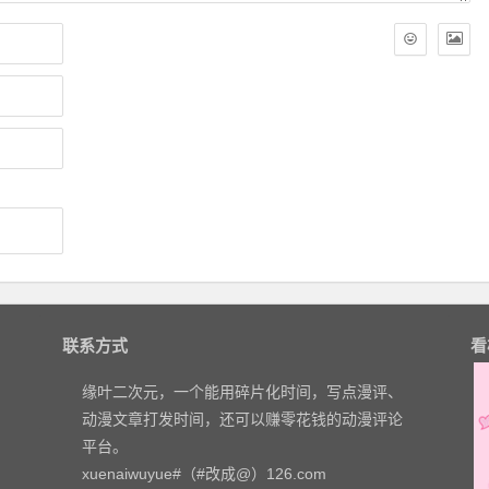
联系方式
看
缘叶二次元，一个能用碎片化时间，写点漫评、
动漫文章打发时间，还可以赚零花钱的动漫评论
平台。
xuenaiwuyue#（#改成@）126.com