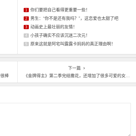
你们要把自己看得更重要一些！
1
男生：“你不是还有我吗？”，这恋爱也太甜了吧
2
动画史上最壮丽的友情！
3
小孩子确实不应该沉迷二次元！
4
原来这就是阿宅叫露露卡妈妈的真正理由啊！
5
下一篇
写很棒
《金牌得主》第二季完结撒花，还增加了很多可爱的女生呢