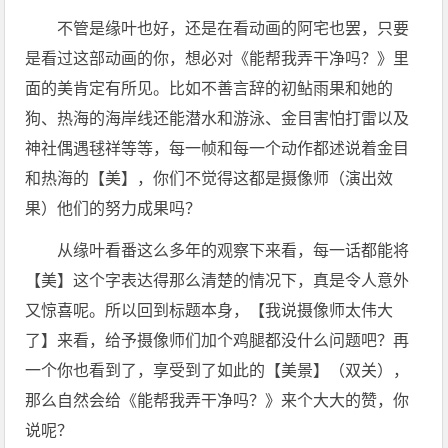
不管是缘叶也好，还是在看动画的阿宅也罢，只要
是看过这部动画的你，想必对《能帮我弄干净吗？》里
面的美肯定有所见。比如不善言辞的初鲇雨果和她的
狗、热海的海岸线还能潜水和游泳、金目害怕打雷以及
神社偶遇毬祥等等，每一帧和每一个动作都述说着金目
和热海的【美】，你们不觉得这都是摄像师（演出效
果）他们的努力成果吗？
从缘叶看番这么多年的观察下来看，每一话都能将
【美】这个字表达得那么清楚的情况下，真是令人意外
又惊喜呢。所以回到标题本身，【我说摄像师太伟大
了】来看，给予摄像师们加个鸡腿都没什么问题吧？再
一个你也看到了，享受到了如此的【美景】（双关），
那么自然会给《能帮我弄干净吗？》来个大大的赞，你
说呢？