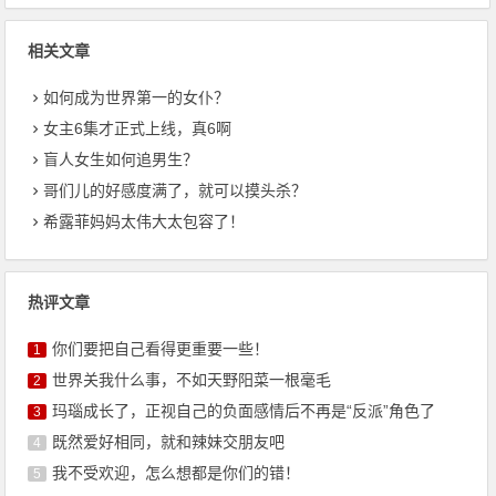
相关文章
如何成为世界第一的女仆？
女主6集才正式上线，真6啊
盲人女生如何追男生？
哥们儿的好感度满了，就可以摸头杀？
希露菲妈妈太伟大太包容了！
热评文章
你们要把自己看得更重要一些！
1
世界关我什么事，不如天野阳菜一根毫毛
2
玛瑙成长了，正视自己的负面感情后不再是“反派”角色了
3
既然爱好相同，就和辣妹交朋友吧
4
我不受欢迎，怎么想都是你们的错！
5