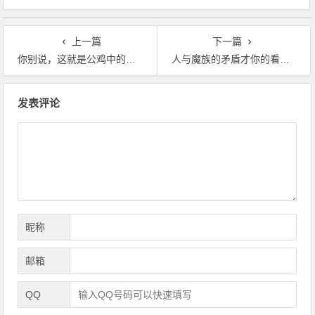
上一篇
下一篇
你别说，这就是公鸡中的战斗机，还挺燃
人与魔族的矛盾才你的看点啊！别放弃了，混蛋！
文
发表评论
章
导
航
昵称
邮箱
QQ