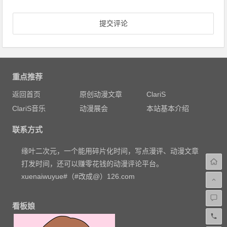
重点推荐
返回首页
原创动漫文章
ClariS
ClariS音乐
动漫展会
本站基本介绍
联系方式
缘叶二次元，一个能用碎片化时间，写点漫评、动漫文章
打发时间，还可以赚零花钱的动漫评论平台。
xuenaiwuyue#（#改成@）126.com
看板娘