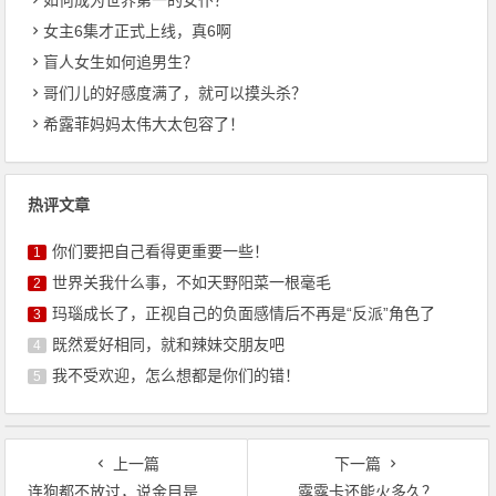
女主6集才正式上线，真6啊
盲人女生如何追男生？
哥们儿的好感度满了，就可以摸头杀？
希露菲妈妈太伟大太包容了！
热评文章
你们要把自己看得更重要一些！
1
世界关我什么事，不如天野阳菜一根毫毛
2
玛瑙成长了，正视自己的负面感情后不再是“反派”角色了
3
既然爱好相同，就和辣妹交朋友吧
4
我不受欢迎，怎么想都是你们的错！
5
上一篇
下一篇
连狗都不放过，说金目是魅魔真是一点没错呀
露露卡还能火多久？