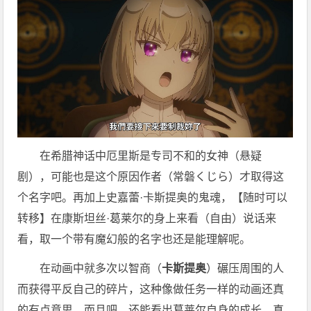
在希腊神话中厄里斯是专司不和的女神（悬疑
剧），可能也是这个原因作者（常磐くじら）才取得这
个名字吧。再加上史嘉蕾·卡斯提奥的鬼魂，【随时可以
转移】在康斯坦丝·葛莱尔的身上来看（自由）说话来
看，取一个带有魔幻般的名字也还是能理解呢。
在动画中就多次以智商（
卡斯提奥
）碾压周围的人
而获得平反自己的碎片，这种像做任务一样的动画还真
的有点意思。而且吧，还能看出葛莱尔自身的成长，真