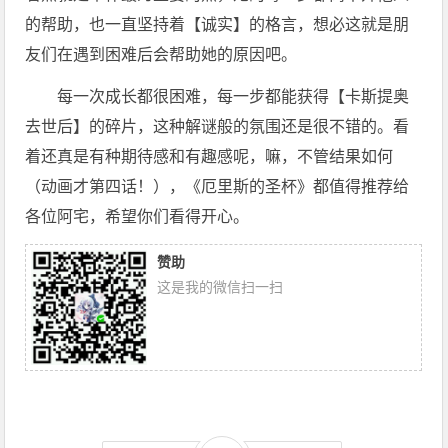
的帮助，也一直坚持着【诚实】的格言，想必这就是朋
友们在遇到困难后会帮助她的原因吧。
每一次成长都很困难，每一步都能获得【卡斯提奥
去世后】的碎片，这种解谜般的氛围还是很不错的。看
着还真是有种期待感和有趣感呢，嘛，不管结果如何
（动画才第四话！），《厄里斯的圣杯》都值得推荐给
各位阿宅，希望你们看得开心。
赞助
这是我的微信扫一扫