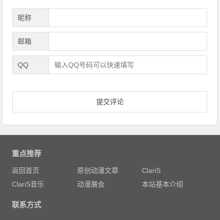
昵称
邮箱
QQ
重点推荐
返回首页
原创动漫文章
ClariS
ClariS音乐
动漫展会
本站基本介绍
联系方式