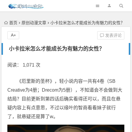
首页
原创动漫文章
小卡拉米怎么才能成长为有魅力的女性？
A+
发表评论
小卡拉米怎么才能成长为有魅力的女性？
阅读： 1,071 次
《厄里斯的圣杯》，轻小说内容一共有4卷（SB
Creative为4册；Drecom为5册），不知道会不会做到大
结局？目前更新到第四话后确实看得还可以，而且在悬
疑内容上有点意思，不过以缘叶的智商看看妹子就行
了，就悬疑还是算了w。