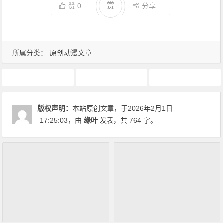
赏
赞
0
分享
所属分类：
原创动漫文章
1月新番
动画推荐
原创动漫文章
版权声明：
本站原创文章，于2026年2月1日
17:25:03
，由
缘叶
发表，共 764 字。