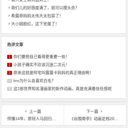
哥们儿的好感度满了，就可以摸头杀？
希露菲妈妈太伟大太包容了！
大小姐脸红，这下完蛋了！
热评文章
你们要把自己看得更重要一些！
1
小孩子确实不应该沉迷二次元！
2
原来这就是阿宅叫露露卡妈妈的真正理由啊！
3
bro为什么会喜欢白毛？
4
这2部世界知名漫画家的新作动画，真是充满着信任感呢
5
上一篇
下一篇
停播14年，原班人马回归的《新吊带袜天使》到底有多爽？
《谷围南亭》动画定档2025下半年！热血战斗+中式民俗，二维美术惊艳