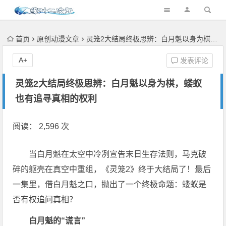
首页
原创动漫文章
灵笼2大结局终极思辨：白月魁以身为棋，蝼蚁也有追寻真相的权利
A+
发表评论
灵笼2大结局终极思辨：白月魁以身为棋，蝼蚁
也有追寻真相的权利
阅读： 2,596 次
当白月魁在太空中冷冽宣告末日生存法则，马克破
碎的躯壳在真空中重组，《灵笼2》终于大结局了！最后
一集里，借白月魁之口，抛出了一个终极命题：蝼蚁是
否有权追问真相？
白月魁的“谎言”