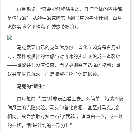
白月魁说：“只要能够终结生态，任何个体的牺牲都
是值得的”。从颅生的克隆实验到马克的兽化计划，白月
魁的实验室里堆满了“蝼蚁”的残躯。
马克发现自己的克隆体身份、兽化元凶竟是白月魁
时，那种被操控的愤怒与对冉冰的执念交织成一道裂缝
——蝼蚁并非没有情感，而是被剥夺了选择的权利；蝼
蚁并非甘愿沉沦，而是渴望挣脱命运的枷锁。
马克的“新生”
白月魁的“谎言”并非表面看上去那么简单，她选择隐
瞒颅生的克隆实验、马克的兽化真相，甚至对马克刀剑
相向，只为换取对抗生态的“武器”。说直白一点，这一切
的一切，“都是计划的一部分！”