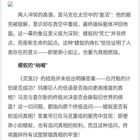
两人冲突的高潮，是马克在太空中的“复活”：他的躯
壳被肢解，意识却在真空中重组，最终操纵躯体冲回地
面。这一幕的象征意义极为深刻：蝼蚁的“死亡”并非终
点，而是新生命的起点。这种“蝼蚁的挣扎”恰恰证明了人
类存在的意义——即使渺小如尘，也要为真相燃烧。
蝼蚁的“呐喊”
《灵笼2》的结局并未给出明确答案——白月魁的计
划是否成功？玛娜巨人的低语是否指向更高维度的真
相？马克与查尔斯的终极对决是否会撕裂旧世界的棋
盘？这一切问题，都指向那个终极追问——蝼蚁是否有
权追问真相？答案早已在马克重组的躯壳中显现：即便
渺小如蝼蚁，也有追问真相的权利，而且这种追问，终
将震碎所有试图禁锢真相的牢笼！