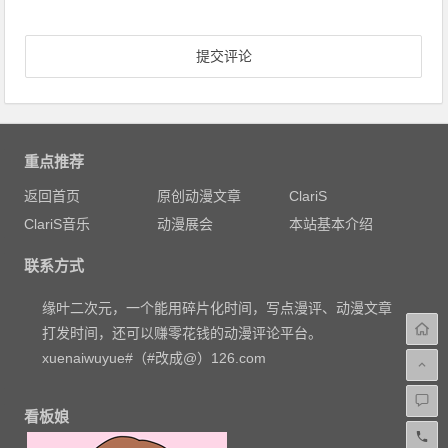
重点推荐
返回首页
原创动漫文章
ClariS
ClariS音乐
动漫展会
本站基本介绍
联系方式
缘叶二次元，一个能用碎片化时间，写点漫评、动漫文章
打发时间，还可以赚零花钱的动漫评论平台。
xuenaiwuyue#（#改成@）126.com
看板娘