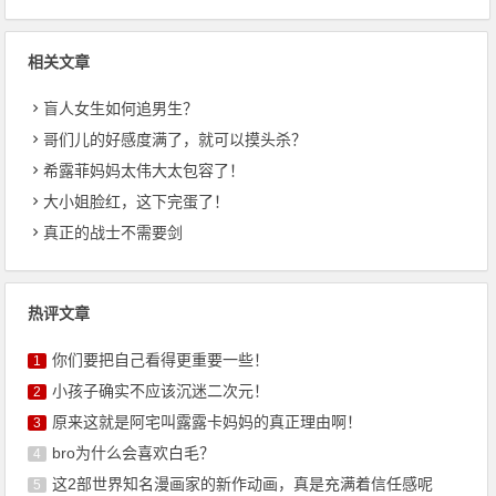
相关文章
盲人女生如何追男生？
哥们儿的好感度满了，就可以摸头杀？
希露菲妈妈太伟大太包容了！
大小姐脸红，这下完蛋了！
真正的战士不需要剑
热评文章
你们要把自己看得更重要一些！
1
小孩子确实不应该沉迷二次元！
2
原来这就是阿宅叫露露卡妈妈的真正理由啊！
3
bro为什么会喜欢白毛？
4
这2部世界知名漫画家的新作动画，真是充满着信任感呢
5