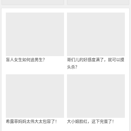
盲人女生如何追男生？
哥们儿的好感度满了，就可以摸
头杀？
希露菲妈妈太伟大太包容了！
大小姐脸红，这下完蛋了！