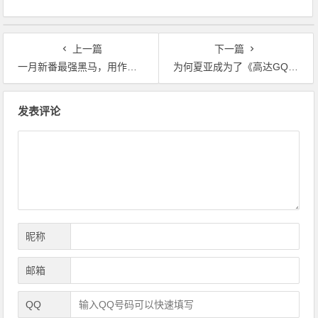
上一篇
下一篇
一月新番最强黑马，用作品诠释热爱
为何夏亚成为了《高达GQUX》中的影子？
文
发表评论
章
导
航
昵称
邮箱
QQ