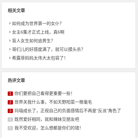
相关文章
如何成为世界第一的女仆？
女主6集才正式上线，真6啊
盲人女生如何追男生？
哥们儿的好感度满了，就可以摸头杀？
希露菲妈妈太伟大太包容了！
热评文章
你们要把自己看得更重要一些！
1
世界关我什么事，不如天野阳菜一根毫毛
2
玛瑙成长了，正视自己的负面感情后不再是“反派”角色了
3
既然爱好相同，就和辣妹交朋友吧
4
我不受欢迎，怎么想都是你们的错！
5