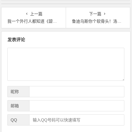
上一篇
下一篇
我一个外行人都知道《碧蓝档案》这个梗
鲁迪乌斯你个软骨头！洛琪希都送上门了，你居然放弃了！
文
发表评论
章
导
航
昵称
邮箱
QQ