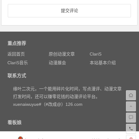
重点推荐
返回首页
原创动漫文章
ClariS
ClariS音乐
动漫展会
本站基本介绍
联系方式
缘叶二次元，一个能用碎片化时间，写点漫评、动漫文章
打发时间，还可以赚零花钱的动漫评论平台。
xuenaiwuyue#（#改成@）126.com
看板娘