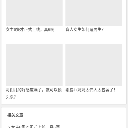
女主6集才正式上线，真6啊
盲人女生如何追男生？
哥们儿的好感度满了，就可以摸
希露菲妈妈太伟大太包容了！
头杀？
相关文章
女主6集才正式上线，真6啊