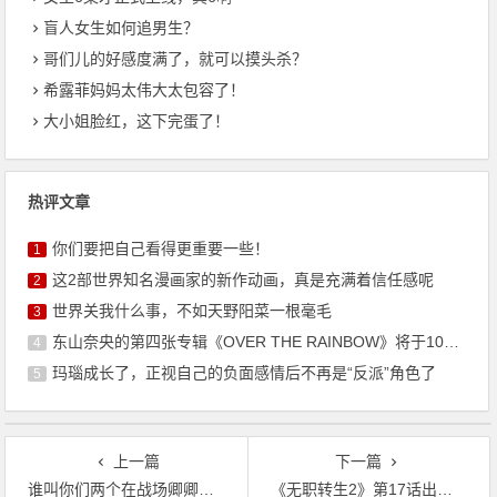
盲人女生如何追男生？
哥们儿的好感度满了，就可以摸头杀？
希露菲妈妈太伟大太包容了！
大小姐脸红，这下完蛋了！
热评文章
你们要把自己看得更重要一些！
1
这2部世界知名漫画家的新作动画，真是充满着信任感呢
2
世界关我什么事，不如天野阳菜一根毫毛
3
东山奈央的第四张专辑《OVER THE RAINBOW》将于10月7日发售
4
玛瑙成长了，正视自己的负面感情后不再是“反派”角色了
5
上一篇
下一篇
谁叫你们两个在战场卿卿我我？
《无职转生2》第17话出现2个神分镜，诺伦传被网友评为满分