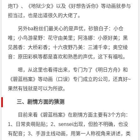
炮T》、《地狱少女》以及《好想告诉你》等动画就参与
担当过，也是出道很久的大佬了。
另外ba粉丝们最关心的是声优，砂狼白子：小仓
唯；小鸟游星野：花守由美里；阿洛娜：小原好美；黑
见茜香：大桥彩香；十六夜野乃美：三浦千幸；奥空绫
音：原田彩枫等都是喜欢和熟悉的声优，这下有福啦。
嗯，从这里也看得出来，专门为了《明日方舟》和
《碧蓝档案》等动画（口误）专门成立的公司，还真好~
果然有钱就是可以为所欲。
三、剧情方面的猜测
目前来看《碧蓝档案》在剧情方面主要有3个方向：
1、日常卖萌贴贴；2、sensei出现，但脸不明确，也没
有配音；3、手游主线动画，用第一人称视角来讲述，类