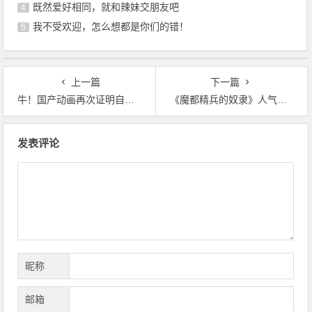
既然爱好相同，就和辣妹交朋友吧
4
我不受欢迎，怎么想都是你们的错！
5
上一篇
下一篇
牛！国产动画再次证明自己，豆瓣2023年评分最高动画是它
《魔都精兵的奴隶》人气投票，最高的居然不是女主？
文
发表评论
章
导
航
昵称
邮箱