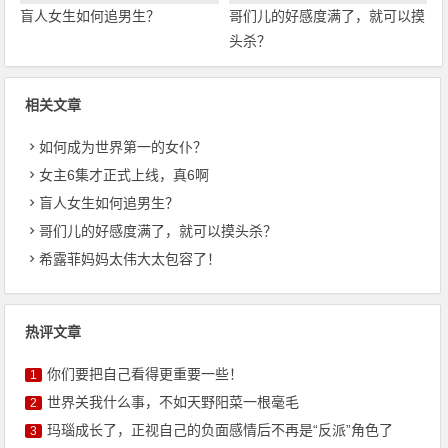
盲人女生如何追男生？
哥们儿的好感度满了，就可以摸
头杀？
相关文章
如何成为世界第一的女仆？
女主6集才正式上线，真6啊
盲人女生如何追男生？
哥们儿的好感度满了，就可以摸头杀？
希露菲妈妈太伟大太包容了！
热评文章
你们要把自己看得更重要一些！
1
世界关我什么事，不如天野阳菜一根毫毛
2
玛瑙成长了，正视自己的负面感情后不再是“反派”角色了
3