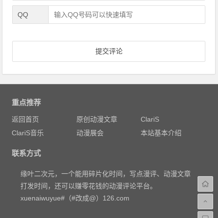
QQ
重点推荐
返回首页
原创动漫文章
ClariS
ClariS音乐
动漫展会
本站基本介绍
联系方式
缘叶二次元，一个能用碎片化时间，写点漫评、动漫文章
打发时间，还可以赚零花钱的动漫评论平台。
xuenaiwuyue#（#改成@）126.com