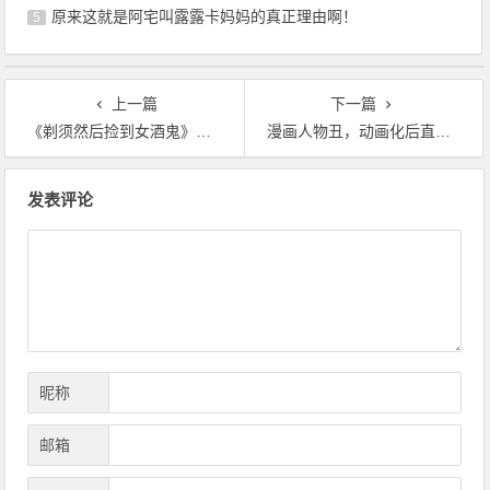
原来这就是阿宅叫露露卡妈妈的真正理由啊！
5
上一篇
下一篇
《剃须然后捡到女酒鬼》：在日本地铁上被酒精击败的雅木茶
漫画人物丑，动画化后直接升天，这就是插画师和画师之间的区别？
文
发表评论
章
导
航
昵称
邮箱