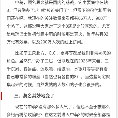
中萌，顾名思义就是国内的萌战，它主要集中在贴
8，但只举办了3年就“被迫关门了”。但留下的粉丝和阿宅
们还在啊。就现在的关注数量来看都有66万人，900万
个帖子，这都说明大家对于这个8还是比较喜欢的。尤其
是电玩巴士当初创建中萌的时候那是真火，当年共有82
万张有效票，以及200万人次的线上访问。
比如萌王泉此方、C.C、夏娜等都是我们非常熟悉的
角色。虽然只举办了三届，但以现在的2023年来看：三
千院凪、露易丝、远坂凛、绫波丽、水银灯等等都有着
自己非常多的粉丝（当然也有各自的8）。当这些阿宅聚
集起来的时候，自然发帖的人数和帖子也会很多的。
三、莫名其妙地变了
现在的中萌8没有那么多人气了，但也不至于被那么
多柯南粉给攻陷吧？在这之前进入中萌8的时候全部都是