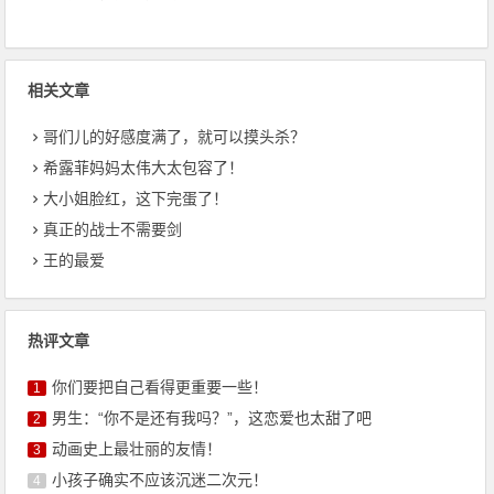
相关文章
哥们儿的好感度满了，就可以摸头杀？
希露菲妈妈太伟大太包容了！
大小姐脸红，这下完蛋了！
真正的战士不需要剑
王的最爱
热评文章
你们要把自己看得更重要一些！
1
男生：“你不是还有我吗？”，这恋爱也太甜了吧
2
动画史上最壮丽的友情！
3
小孩子确实不应该沉迷二次元！
4