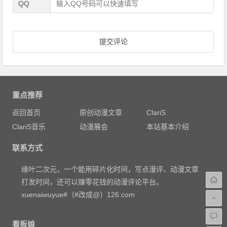
QQ
重点推荐
返回首页
原创动漫文章
ClariS
ClariS音乐
动漫展会
本站基本介绍
联系方式
缘叶二次元，一个能用碎片化时间，写点漫评、动漫文章
打发时间，还可以赚零花钱的动漫评论平台。
xuenaiwuyue#（#改成@）126.com
看板娘