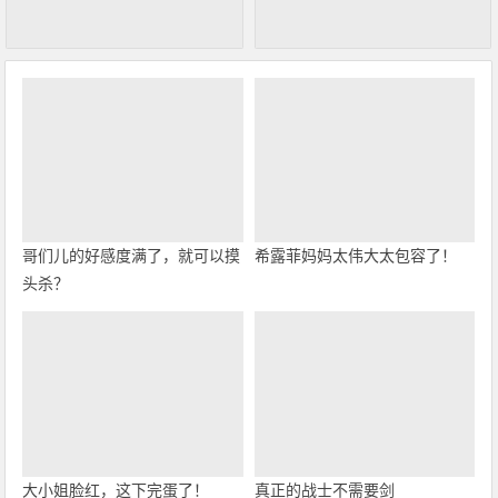
哥们儿的好感度满了，就可以摸
希露菲妈妈太伟大太包容了！
头杀？
大小姐脸红，这下完蛋了！
真正的战士不需要剑