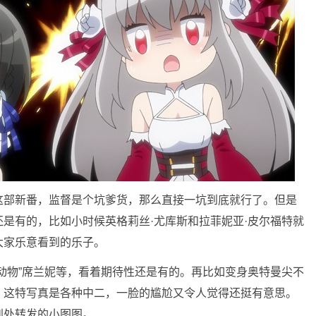
这部新番，监督是个坑爹货，那么直接一坑到底就行了。但是
是有的，比如小时候英格莉丝·尤库斯和拉菲妮亚·皮尔福特就
大家乐意看到的乐子。
动物”席兰妮等，看着期待性还是有的。再比如变身奥特曼尖不
，这特写真是各种中二，一脸的尴尬又令人觉得还挺有意思。
到处转发的小图图。