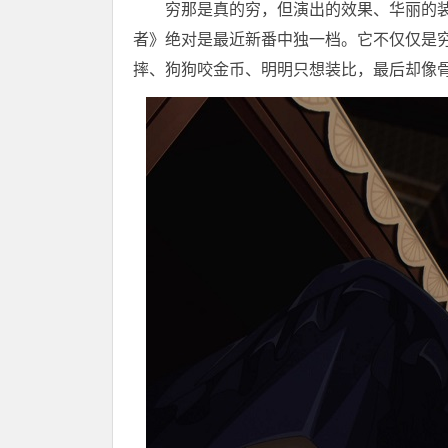
穷那是真的穷，但演出的效果、华丽的装
者》绝对是最近新番中独一档。它不仅仅是
摔、狗狗咬金币、明明只想装比，最后却像骨