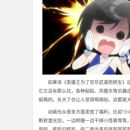
如果说《英雄王为了穷尽武道而转生》
它又没有那么坑，各种贴贴、凤傲天等乐趣还
挺萌的。长大了也让人觉得萌萌哒，这都是
动画也从很多方面发放了福利，比如“小
断射激光剑，一边转圈一边干掉小怪兽等等
是的，尴尬归尴尬，中二病出来后就有阿宅