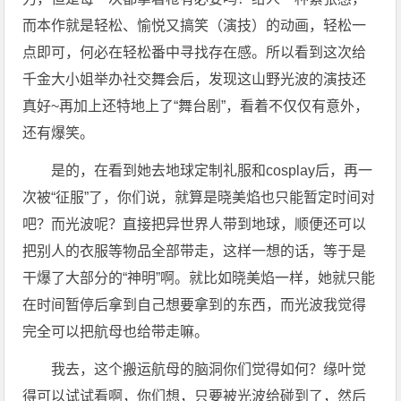
而本作就是轻松、愉悦又搞笑（演技）的动画，轻松一
点即可，何必在轻松番中寻找存在感。所以看到这次给
千金大小姐举办社交舞会后，发现这山野光波的演技还
真好~再加上还特地上了“舞台剧”，看着不仅仅有意外，
还有爆笑。
是的，在看到她去地球定制礼服和cosplay后，再一
次被“征服”了，你们说，就算是晓美焰也只能暂定时间对
吧？而光波呢？直接把异世界人带到地球，顺便还可以
把别人的衣服等物品全部带走，这样一想的话，等于是
干爆了大部分的“神明”啊。就比如晓美焰一样，她就只能
在时间暂停后拿到自己想要拿到的东西，而光波我觉得
完全可以把航母也给带走嘛。
我去，这个搬运航母的脑洞你们觉得如何？缘叶觉
得可以试试看啊，你们想，只要被光波给碰到了，然后