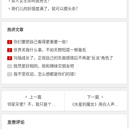
盲人女生如何追男生？
哥们儿的好感度满了，就可以摸头杀？
热评文章
你们要把自己看得更重要一些！
1
世界关我什么事，不如天野阳菜一根毫毛
2
玛瑙成长了，正视自己的负面感情后不再是“反派”角色了
3
既然爱好相同，就和辣妹交朋友吧
4
我不受欢迎，怎么想都是你们的错！
5
上一篇
下一篇
邻家天使？不，我只是个玩了“崩坏3”的完美（表情包）保姆啊~
《水星的魔女》用白人声优遭歧视，你是没听过钉宫理惠三连吧？
文
发表评论
章