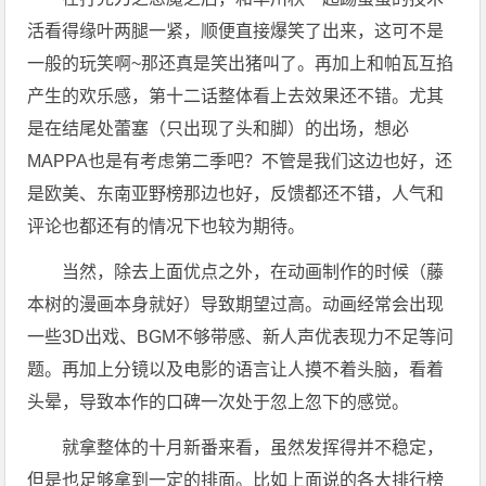
活看得缘叶两腿一紧，顺便直接爆笑了出来，这可不是
一般的玩笑啊~那还真是笑出猪叫了。再加上和帕瓦互掐
产生的欢乐感，第十二话整体看上去效果还不错。尤其
是在结尾处蕾塞（只出现了头和脚）的出场，想必
MAPPA也是有考虑第二季吧？不管是我们这边也好，还
是欧美、东南亚野榜那边也好，反馈都还不错，人气和
评论也都还有的情况下也较为期待。
当然，除去上面优点之外，在动画制作的时候（藤
本树的漫画本身就好）导致期望过高。动画经常会出现
一些3D出戏、BGM不够带感、新人声优表现力不足等问
题。再加上分镜以及电影的语言让人摸不着头脑，看着
头晕，导致本作的口碑一次处于忽上忽下的感觉。
就拿整体的十月新番来看，虽然发挥得并不稳定，
但是也足够拿到一定的排面。比如上面说的各大排行榜