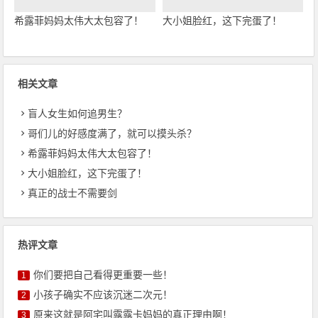
希露菲妈妈太伟大太包容了！
大小姐脸红，这下完蛋了！
相关文章
盲人女生如何追男生？
哥们儿的好感度满了，就可以摸头杀？
希露菲妈妈太伟大太包容了！
大小姐脸红，这下完蛋了！
真正的战士不需要剑
热评文章
你们要把自己看得更重要一些！
1
小孩子确实不应该沉迷二次元！
2
原来这就是阿宅叫露露卡妈妈的真正理由啊！
3