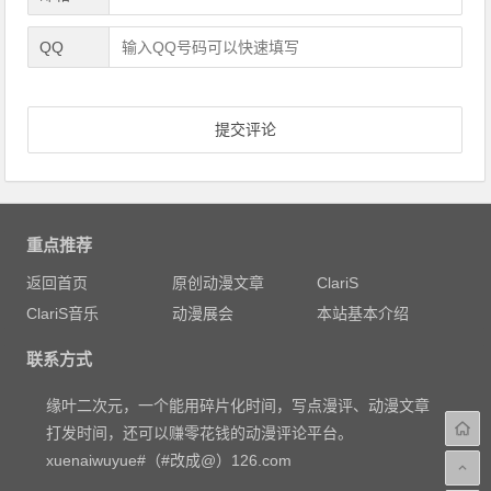
QQ
重点推荐
返回首页
原创动漫文章
ClariS
ClariS音乐
动漫展会
本站基本介绍
联系方式
缘叶二次元，一个能用碎片化时间，写点漫评、动漫文章
打发时间，还可以赚零花钱的动漫评论平台。
xuenaiwuyue#（#改成@）126.com