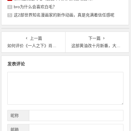
bro为什么会喜欢白毛？
4
这2部世界知名漫画家的新作动画，真是充满着信任感呢
5
上一篇
下一篇
如何评价《一人之下》肖自在：逍遥又自在的老肖
这部黄油改十月新番，大团圆平稳落地，85分当之无愧的原创黑马
文
发表评论
章
导
航
昵称
邮箱