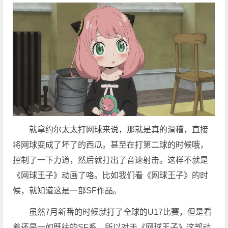
就拿约尔太太打网球来说，那就是真的滑稽，直接
将网球变成了坏了的西瓜。甚至在打第二球的时候哦，
控制了一下力道，然后就打出了音速射击。这样不就是
《网球王子》动画了咯。比如我们看《网球王子》的时
候，就知道这是一部SF作品。
虽然7月新番的时候就打了全球的U17比赛，但是看
着还是一如既往的SF系，所以对于《网球王子》这部动