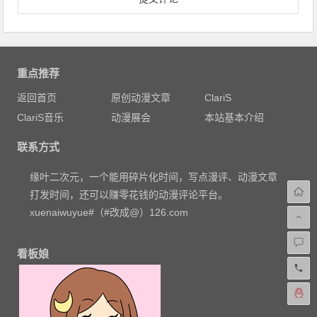
重点推荐
返回首页
原创动漫文章
ClariS
ClariS音乐
动漫展会
本站基本介绍
联系方式
缘叶二次元，一个能用碎片化时间，写点漫评、动漫文章
打发时间，还可以赚零花钱的动漫评论平台。
xuenaiwuyue#（#改成@）126.com
看板娘