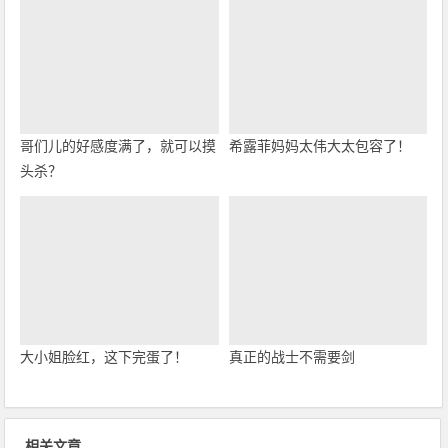
哥们儿的好感度满了，就可以摸
希露菲妈妈太伟大太包容了！
头杀？
大小姐脸红，这下完蛋了！
真正的战士不需要剑
相关文章