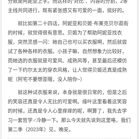
分就是阿妮亚上学。而这样的“对比”、内容的分割，2条
主线共同进行，既有紧张感又有可爱的一面，挺好的。
就比如第二十四话，阿妮亚和贝姬·布莱克贝尔逛街
的时候，就觉得很有意思。贝姬为了帮助阿妮亚找衣
服，突然灵感一闪：她自己也可以买衣服啊，然后就尝
试了各种各样的衣服。小孩子嘛，自然想象力比较好，
而她选的衣服就是可爱风、成熟风等，甚至最后还模仿
了一下约尔太太的穿衣风格，让人觉得贝姬还真是成熟
呢（阿宅不要想歪哦，没人陪你~）
就这种试衣服来说，本身就是很日常的，但是之后
的笑容还真是令人无比的可爱啊。缘叶这里看着这笑容
的时候，还真是令人心里痒痒的呢，啊算了，我先去学
习一套哲学♂冷静一下。那么今天就先说到这里咯，我们
第二季（2023年）见，晚安。