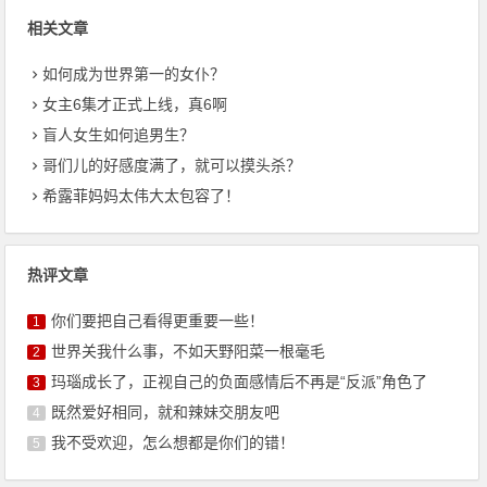
相关文章
如何成为世界第一的女仆？
女主6集才正式上线，真6啊
盲人女生如何追男生？
哥们儿的好感度满了，就可以摸头杀？
希露菲妈妈太伟大太包容了！
热评文章
你们要把自己看得更重要一些！
1
世界关我什么事，不如天野阳菜一根毫毛
2
玛瑙成长了，正视自己的负面感情后不再是“反派”角色了
3
既然爱好相同，就和辣妹交朋友吧
4
我不受欢迎，怎么想都是你们的错！
5