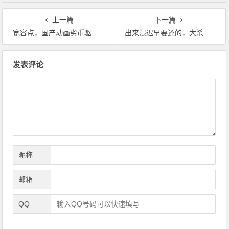
上一篇
下一篇
宽容点，国产动画劣币驱逐良币已久，《三体》动画版还是有诚意的
出来混迟早要还的，大杀四方的岚子居然被背刺了，太意外
文
发表评论
章
导
航
昵称
邮箱
QQ