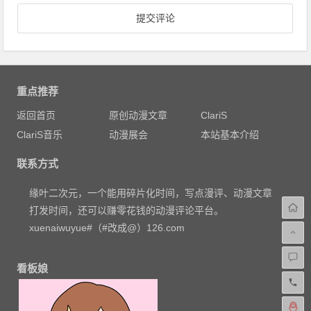
重点推荐
返回首页
原创动漫文章
ClariS
ClariS音乐
动漫展会
本站基本介绍
联系方式
缘叶二次元，一个能用碎片化时间，写点漫评、动漫文章
打发时间，还可以赚零花钱的动漫评论平台。
xuenaiwuyue#（#改成@）126.com
看板娘