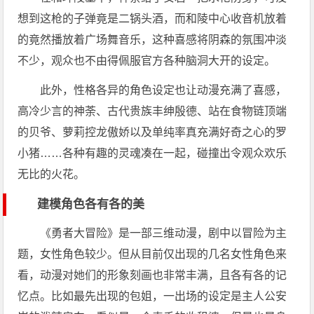
想到这枪的子弹竟是二锅头酒，而和陵中心收音机放着
的竟然播放着广场舞音乐，这种喜感将阴森的氛围冲淡
不少，观众也不由得佩服官方各种脑洞大开的设定。
此外，性格各异的角色设定也让动漫充满了喜感，
高冷少言的神荼、古代贵族丰绅殷德、站在食物链顶端
的贝爷、萝莉控龙傲娇以及单纯率真充满好奇之心的罗
小猪……各种有趣的灵魂凑在一起，碰撞出令观众欢乐
无比的火花。
建模角色各有各的美
《勇者大冒险》是一部三维动漫，剧中以冒险为主
题，女性角色较少。但从目前仅出现的几名女性角色来
看，动漫对她们的形象刻画也非常丰满，且各有各的记
忆点。比如最先出现的包姐，一出场的设定是主人公安