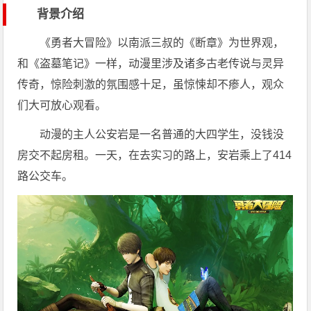
背景介绍
《勇者大冒险》以南派三叔的《断章》为世界观，
和《盗墓笔记》一样，动漫里涉及诸多古老传说与灵异
传奇，惊险刺激的氛围感十足，虽惊悚却不瘆人，观众
们大可放心观看。
动漫的主人公安岩是一名普通的大四学生，没钱没
房交不起房租。一天，在去实习的路上，安岩乘上了414
路公交车。