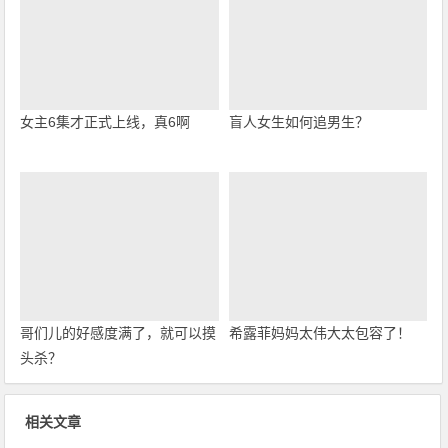
女主6集才正式上线，真6啊
盲人女生如何追男生？
哥们儿的好感度满了，就可以摸
希露菲妈妈太伟大太包容了！
头杀？
相关文章