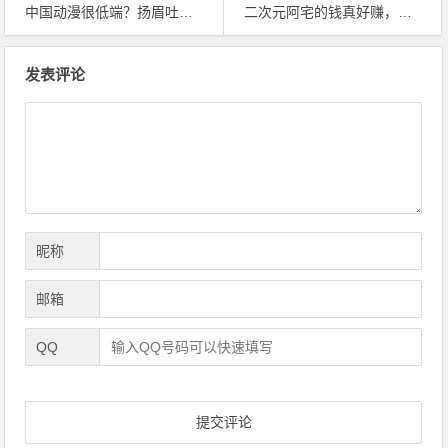
中国动漫很低端？扬眉吐气了，这部十月新番片尾动画是他们做的
二次元阿宅的钱真好赚，绊爱2023年动画化，直播又能看到她了？
文
发表评论
章
导
航
昵称
邮箱
QQ