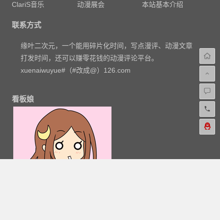
ClariS音乐
动漫展会
本站基本介绍
联系方式
缘叶二次元，一个能用碎片化时间，写点漫评、动漫文章
打发时间，还可以赚零花钱的动漫评论平台。
xuenaiwuyue#（#改成@）126.com
看板娘
粤公网安备 44030602000324号
-
网站地图
-
粤ICP备