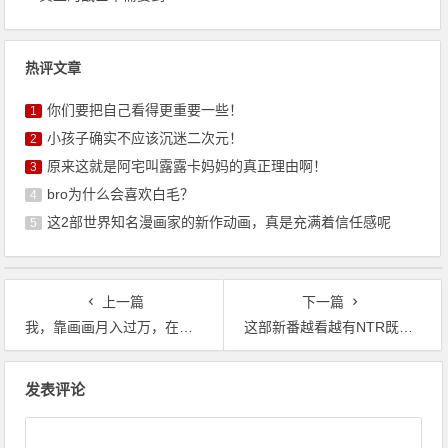
热评文章
你们要把自己看得更重要一些！
1
小孩子确实不应该沉迷二次元！
2
原来这就是阿宅叫露露卡妈妈的真正理由啊！
3
bro为什么会喜欢白毛？
4
这2部世界知名漫画家的新作动画，真是充满着信任感呢
5
上一篇
下一篇
我，靠画画月入过万，在黑龙江鹤岗买房
这部新番越看越有NTR既视感，看着恶心，而我的身体却非常诚实
文
发表评论
章
导
航