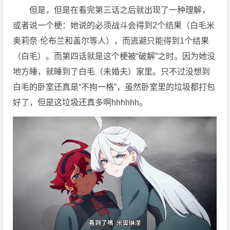
但是，但是在看完第三话之后就出现了一种理解，
或者说一个梗：她说的必须战斗会得到2个结果（白毛米
奥莉奈·伦布兰和盖尔等人），而逃避只能得到1个结果
（白毛）。而第四话就是这个梗被“破解”之时。因为她没
地方睡，就睡到了白毛（未婚夫）家里。只不过没想到
白毛的卧室还真是“不拘一格”，虽然卧室里的垃圾都打包
好了，但是这垃圾还真多啊hhhhhh。