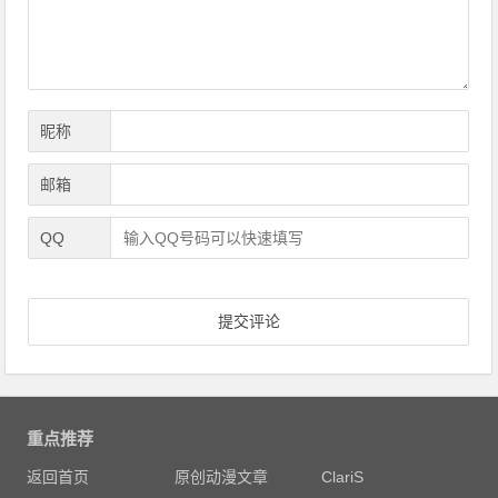
昵称
邮箱
QQ
重点推荐
返回首页
原创动漫文章
ClariS