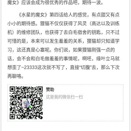
魔女》应该会成为很优秀的作品吧，期待一波。
《水星的魔女》第四话给人的感觉，有点甜又有点
小小的期待感。狸猫不仅仅获得了风灵（高达以及训练
机）的维修团队，也获得了去白毛宿舍的钥匙，只不过
可惜的是，本来可以发生羞羞的关系，狸猫却只知道学
习，这还真是心塞呢。你们说，如果狸猫刚强一点的
话，会不会和白毛做羞羞的事情呢，啊呸，缘叶立马就
想歪了~23333这次就不写了，直接“切腹”去，那么下次
再聊咯。
赞助
这是我的微信扫一扫