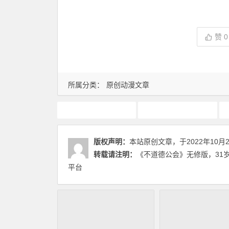
赞
0
所属分类：
原创动漫文章
10月新番
不道德公会
版权声明：
本站原创文章，于2022年10月
转载请注明：
《不道德公会》无修版，31
平台