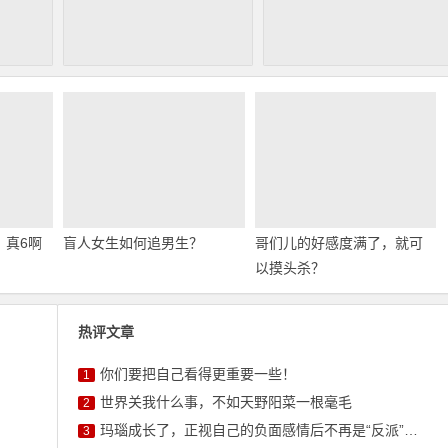
，真6啊
盲人女生如何追男生？
哥们儿的好感度满了，就可
以摸头杀？
热评文章
你们要把自己看得更重要一些！
1
世界关我什么事，不如天野阳菜一根毫毛
2
玛瑙成长了，正视自己的负面感情后不再是“反派”角色了
3