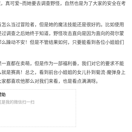
样呢，真可爱~而她要去调查野怪，自然也是为了大家的安全在考
有怎么当过冒险者，但是她的魔法技能还是很好的。比如使用
经过调查之后她终于知道，野怪攻击直向是因为直向的荷尔蒙
那么躁动不安！但是不管结果如何，只要能看到各位小姐姐们
然一直都在卖萌，但是作为一部福利番，我们对它的要求不能
么就是赛高！总之，看到前台小姐姐的女儿扑到菊流·魔弹身上
大家都喜欢他那么对我们来看，也是看点满满呀。
赞助
这是我的微信扫一扫