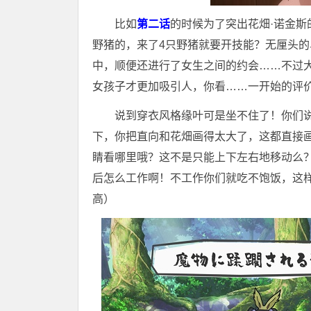
比如
第二话
的时候为了突出花畑·诺金斯
野猪的，来了4只野猪就要开技能？无厘头
中，顺便还进行了女生之间的约会……不过
女孩子才更加吸引人，你看……一开始的评
说到穿衣风格缘叶可是坐不住了！你们
下，你把直向和花畑画得太大了，这都直接
睛看哪里哦？这不是只能上下左右地移动么
后怎么工作啊！不工作你们就吃不饱饭，这
高）