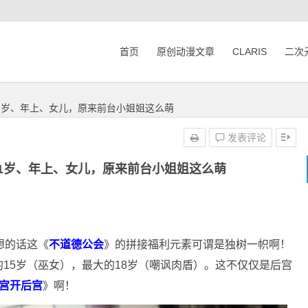
首页
原创动漫文章
CLARIS
二次
1岁、年上、女儿，原来前台小姐姐这么萌
发表评论
1岁、年上、女儿，原来前台小姐姐这么萌
想的话这《
不道德公会
》的拼接福利元素可谓是独树一帜啊！
15岁（巫女），最大的18岁（嘲讽肉盾）。这不仅仅是后宫
宫开后宫
》啊！