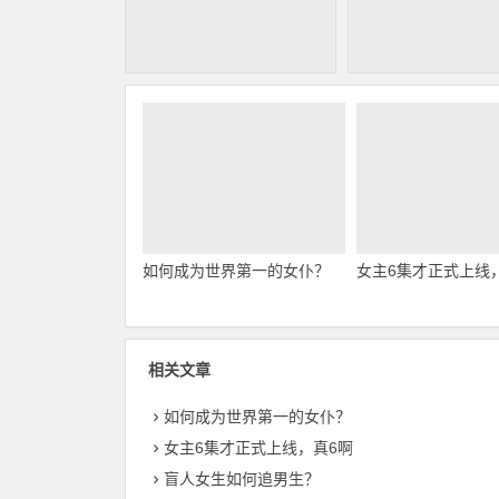
如何成为世界第一的女仆？
女主6集才正式上线
相关文章
如何成为世界第一的女仆？
女主6集才正式上线，真6啊
盲人女生如何追男生？