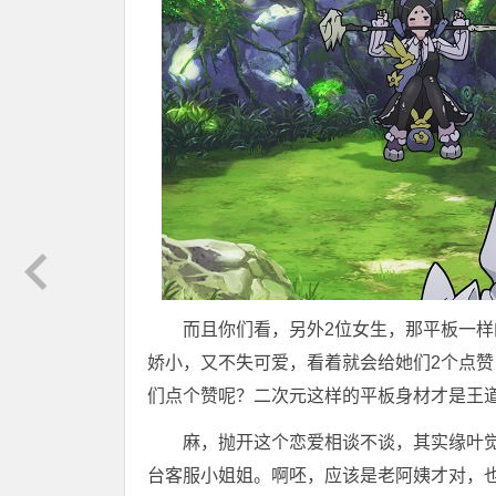
而且你们看，另外2位女生，那平板一
娇小，又不失可爱，看着就会给她们2个点
们点个赞呢？二次元这样的平板身材才是王
麻，抛开这个恋爱相谈不谈，其实缘叶
台客服小姐姐。啊呸，应该是老阿姨才对，