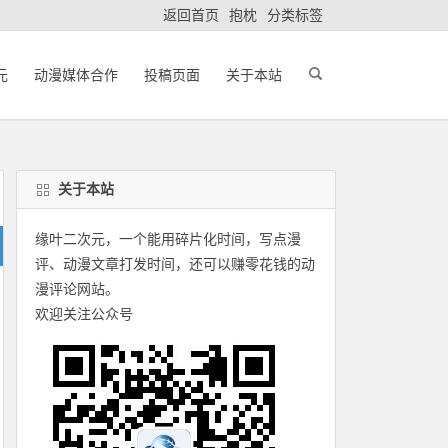
返回首页
抱枕
分类标签
元
动漫媒体合作
投稿页面
关于本站
关于本站
缘叶二次元，一个能用碎片化时间，写点漫
评、动漫文章打发时间，还可以赚零花钱的动
漫评论网站。
欢迎关注公众号