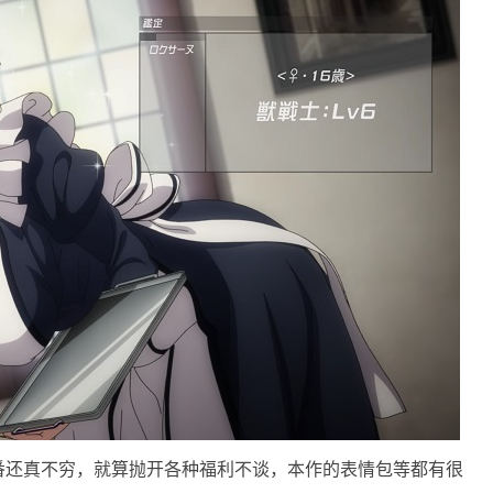
番还真不穷，就算抛开各种福利不谈，本作的表情包等都有很