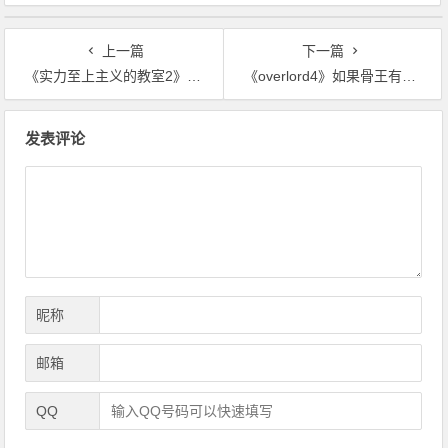
上一篇
下一篇
《实力至上主义的教室2》绫小路清隆抛弃轻井泽惠，是以退为进
《overlord4》如果骨王有人脸，看到王子的人头，真会气到飞起来
文
发表评论
章
导
航
昵称
邮箱
QQ