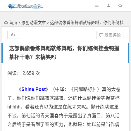
首页
原创动漫文章
这部偶像番练舞蹈就练舞蹈，你们练倒挂金钩握茶杯干嘛？来搞笑吗
A+
发表评论
这部偶像番练舞蹈就练舞蹈，你们练倒挂金钩握
茶杯干嘛？来搞笑吗
阅读： 2,659 次
《
Shine Post
》（中译：《闪耀路标》）真的太卷
了，你们说你们跳舞就跳舞，还练什么倒挂金钩握茶杯
hhhhh，看着还真以为这是在练功夫呢。抛开练功这里
不谈，第七话的青天国春终于是露出了真面目，第八话
之后终于是看到了春的实力，也就是：她以前是当作偶