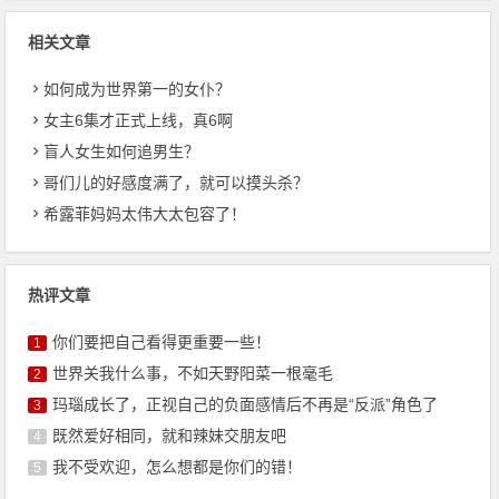
相关文章
如何成为世界第一的女仆？
女主6集才正式上线，真6啊
盲人女生如何追男生？
哥们儿的好感度满了，就可以摸头杀？
希露菲妈妈太伟大太包容了！
热评文章
你们要把自己看得更重要一些！
1
世界关我什么事，不如天野阳菜一根毫毛
2
玛瑙成长了，正视自己的负面感情后不再是“反派”角色了
3
既然爱好相同，就和辣妹交朋友吧
4
我不受欢迎，怎么想都是你们的错！
5