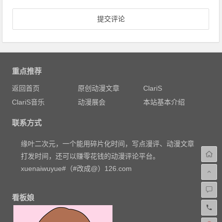
重点推荐
返回首页
原创动漫文章
ClariS
ClariS音乐
动漫展会
本站基本介绍
联系方式
缘叶二次元，一个能用碎片化时间，写点漫评、动漫文章
打发时间，还可以赚零花钱的动漫评论平台。
xuenaiwuyue#（#改成@）126.com
看板娘