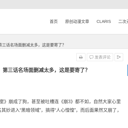
首页
原创动漫文章
CLARIS
二次
第三话名场面删减太多，这是要寄了？
发表评论
》第三话名场面删减太多，这是要寄了？
室》崩成了狗，甚至被吐槽连《崩3》都不如，自然大家心里
名其妙进入“黑暗领域”，搞得“人心惶惶”，而后面果然又崩了，