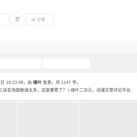
赏
分享
原创动漫文章
欢迎来到实力至上主义的教室
9日
10:23:48
，由
缘叶
发表，共 1147 字。
三话名场面删减太多，这是要寄了？ | 缘叶二次元，动漫文章评论平台