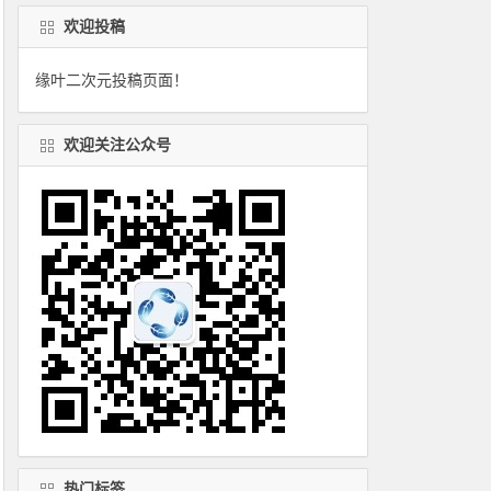
欢迎投稿
缘叶二次元投稿页面！
欢迎关注公众号
热门标签