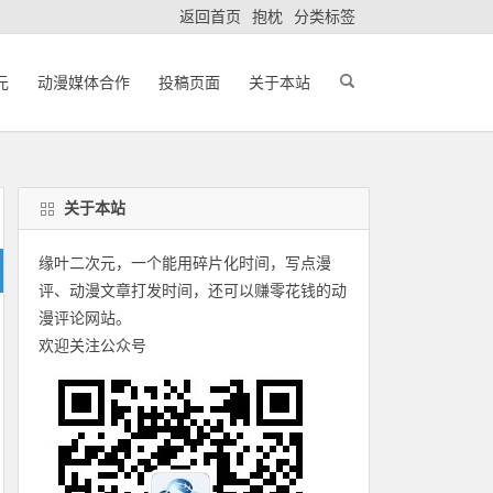
返回首页
抱枕
分类标签
元
动漫媒体合作
投稿页面
关于本站
关于本站
缘叶二次元，一个能用碎片化时间，写点漫
评、动漫文章打发时间，还可以赚零花钱的动
漫评论网站。
欢迎关注公众号