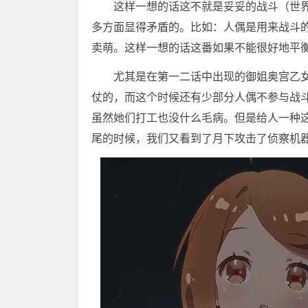
这样一想的话这不就是妥妥的战斗（世
多方面显得矛盾的。比如：人偶是用来战斗
卖萌。这样一想的话这番如果不能很好地平
尤其是在第一二话中出现的御姐奥宫乙
仗的，而这个时候还有少部分人偶不参与战
虽然她们打工也没什么毛病。但是给人一种
尾的时候，我们又看到了月下攻击了侦察机