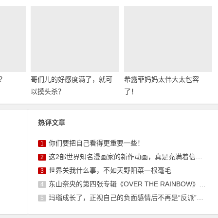
？
哥们儿的好感度满了，就可
希露菲妈妈太伟大太包容
以摸头杀？
了！
热评文章
你们要把自己看得更重要一些！
1
这2部世界知名漫画家的新作动画，真是充满着信任感呢
2
世界关我什么事，不如天野阳菜一根毫毛
3
东山奈央的第四张专辑《OVER THE RAINBOW》将于10月7日发售
4
玛瑙成长了，正视自己的负面感情后不再是“反派”角色了
5