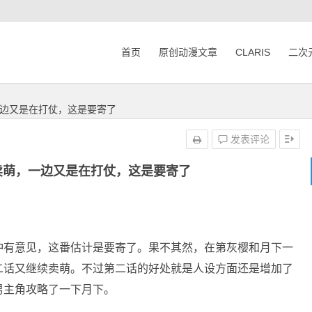
首页
原创动漫文章
CLARIS
二次
边又是在打仗，这是要寄了
发表评论
卖萌，一边又是在打仗，这是要寄了
冲有意见，这番估计是要寄了。果不其然，在第灰樱和月下一
二话又继续卖萌。不过第二话的好处就是人设方面还是增加了
男主角攻略了一下月下。