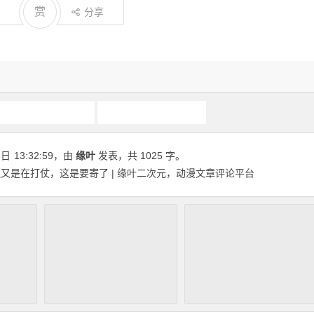
赏
分享
原创动漫文章
天籁人偶
2日
13:32:59
，由
缘叶
发表，共 1025 字。
又是在打仗，这是要寄了 | 缘叶二次元，动漫文章评论平台