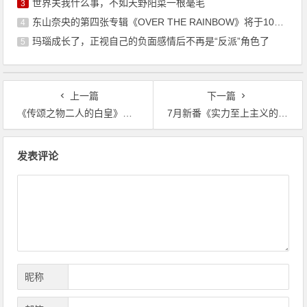
世界关我什么事，不如天野阳菜一根毫毛
3
东山奈央的第四张专辑《OVER THE RAINBOW》将于10月7日发售
4
玛瑙成长了，正视自己的负面感情后不再是“反派”角色了
5
上一篇
下一篇
《传颂之物二人的白皇》这样的老粉丝番，在经费上带点宽容更好看
7月新番《实力至上主义的教室2》，轻井泽惠到处诱惑男生，成绿茶
文
发表评论
章
导
航
昵称