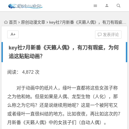
首页
原创动漫文章
key社7月新番《天籁人偶》，有刀有瑕疵，为何追这贴贴动画？
A+
发表评论
key社7月新番《天籁人偶》，有刀有瑕疵，为何
追这贴贴动画？
阅读： 4,872 次
对于动画中的纸片人，缘叶一直都将这些女孩子称
之为他和她。但是如果是人偶、龙型生物（人化），那
么称之为它吗？还是说继续用她呢？这是一个被阿宅又
或者缘叶一直很纠结的地方。比如夜夜，再比如这次的7
月新番《天籁人偶》中的女孩子们（自动人偶）。