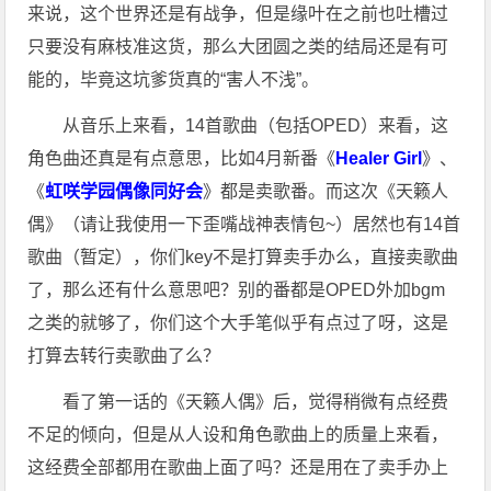
来说，这个世界还是有战争，但是缘叶在之前也吐槽过
只要没有麻枝准这货，那么大团圆之类的结局还是有可
能的，毕竟这坑爹货真的“害人不浅”。
从音乐上来看，14首歌曲（包括OPED）来看，这
角色曲还真是有点意思，比如4月新番《
Healer Girl
》、
《
虹咲学园偶像同好会
》都是卖歌番。而这次《天籁人
偶》（请让我使用一下歪嘴战神表情包~）居然也有14首
歌曲（暂定），你们key不是打算卖手办么，直接卖歌曲
了，那么还有什么意思吧？别的番都是OPED外加bgm
之类的就够了，你们这个大手笔似乎有点过了呀，这是
打算去转行卖歌曲了么？
看了第一话的《天籁人偶》后，觉得稍微有点经费
不足的倾向，但是从人设和角色歌曲上的质量上来看，
这经费全部都用在歌曲上面了吗？还是用在了卖手办上