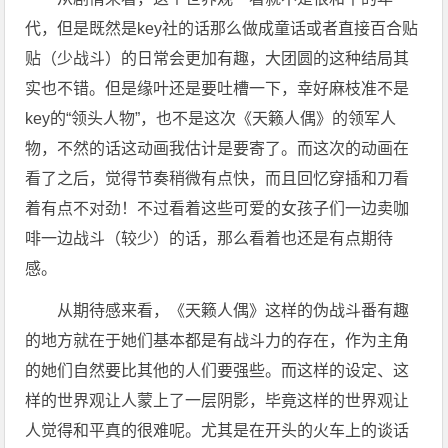
代，但是既然是key社的话那么做成童话或者直接百合贴
贴（少战斗）的日常会更加有趣，大团圆的这种结局其
实也不错。但是缘叶还是要吐槽一下，幸好麻枝准不是
key的“领头人物”，也不是这次《天籁人偶》的领军人
物，不然的话这动画我估计是要寄了。而这次的动画在
看了之后，觉得节奏稍微有点快，而且回忆穿插和刀看
着有点不对劲！不过看着这些可爱的女孩子们一边卖咖
啡一边战斗（较少）的话，那么看着也还是有点期待
感。
从期待感来看，《天籁人偶》这样的伪战斗番有趣
的地方就在于她们基本都是有战斗力的存在，作为主角
的她们自然要比其他的人们要强些。而这样的设定、这
样的世界观让人蒙上了一层阴影，毕竟这样的世界观让
人觉得和平真的很难呢。尤其是在开头的火车上的谈话