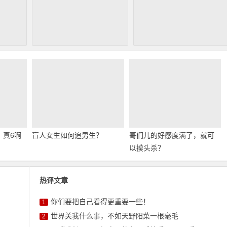
，真6啊
盲人女生如何追男生？
哥们儿的好感度满了，就可
以摸头杀？
热评文章
你们要把自己看得更重要一些！
1
世界关我什么事，不如天野阳菜一根毫毛
2