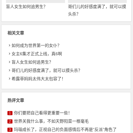
盲人女生如何追男生？
哥们儿的好感度满了，就可以摸
头杀？
相关文章
如何成为世界第一的女仆？
女主6集才正式上线，真6啊
盲人女生如何追男生？
哥们儿的好感度满了，就可以摸头杀？
希露菲妈妈太伟大太包容了！
热评文章
你们要把自己看得更重要一些！
1
世界关我什么事，不如天野阳菜一根毫毛
2
玛瑙成长了，正视自己的负面感情后不再是“反派”角色了
3