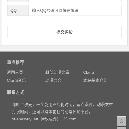
QQ
重点推荐
返回首页
原创动漫文章
ClariS
ClariS音乐
动漫展会
本站基本介绍
联系方式
缘叶二次元，一个能用碎片化时间，写点漫评、动漫文章
打发时间，还可以赚零花钱的动漫评论平台。
xuenaiwuyue#（#改成@）126.com