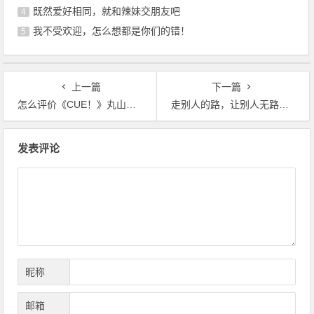
既然爱好相同，就和辣妹交朋友吧
4
我不受欢迎，怎么想都是你们的错！
5
上一篇
下一篇
怎么评价《CUE！》丸山利恵：暗中观察的中二病恶魔
走别人的路，让别人无路可走，这部新番的矛盾点就是最大的看点
文
发表评论
章
导
航
昵称
邮箱