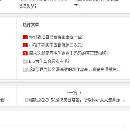
以摸头杀？
了！
热评文章
你们要把自己看得更重要一些！
1
小孩子确实不应该沉迷二次元！
2
原来这就是阿宅叫露露卡妈妈的真正理由啊！
3
bro为什么会喜欢白毛？
4
这2部世界知名漫画家的新作动画，真是充满着信任感呢
5
下一篇
搞事
《间谍过家家》就是搞笑日常番，所以约尔太太流鼻涕真可爱