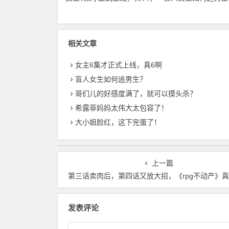
相关文章
女主6集才正式上线，真6啊
盲人女生如何追男生？
哥们儿的好感度满了，就可以摸头杀？
希露菲妈妈太伟大太包容了！
大小姐脸红，这下完蛋了！
上一篇
第三话卖肉后，第四话又放大招，《rpg不动产》真会
发表评论