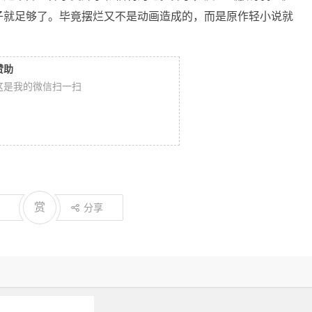
子就足够了。毕竟摆烂又不是动画造成的，而是原作轻小说就
赞助
这是我的微信扫一扫
赏
分享
骸骨骑士大人异世界冒险中