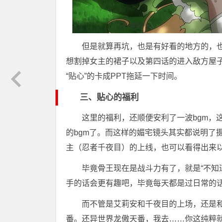
但是就算再坑，也是有好看的地方的，也
想割掉女主的裙子以及第四话的进入敌方屋子
“贴心”的卡成PPT拖延一下时间。
三、贴心的福利
这里的福利，还顺便安利了一波bgm，
的bgm了。而这样的媚宅镜头其实都说明了
主（忍者千夜目）的上线，也可以看得出来
毕竟骨王现在是战斗力有了，就是“不知
手的话会更有趣吧，毕竟每天都是过日常的
而不管是艾莉安和千夜目的上场，还是
番。还异世界龙傲天番，我去……你这纯粹