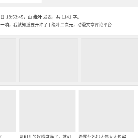
9日
18:53:45
，由
缘叶
发表，共 1141 字。
m一响，我就知道要开冲了 | 缘叶二次元，动漫文章评论平台
？
哥们儿的好感度满了，就可
希露菲妈妈太伟大太包容