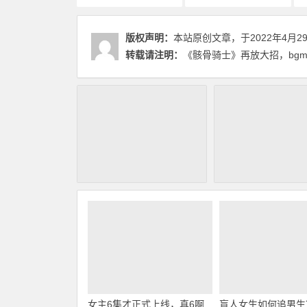
版权声明：
本站原创文章，于2022年4月2
转载请注明：
《骸骨骑士》再放大招，bg
女主6集才正式上线，真6啊
盲人女生如何追男生