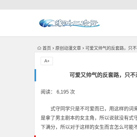
首页
原创动漫文章
可爱又帅气的反套路，只不
A+
可爱又帅气的反套路，只不
阅读： 6,195 次
式守同学只是不可爱而已，用这样的词
是拿了男主剧本的女主角，所以说就没有式
下满分，所以对于这样的女生而言怎么可能