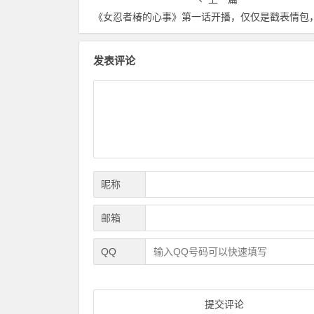
《女忍者椿的心事》第一话开播，仅仅是戳表情包，就用了半
发表评论
昵称
邮箱
QQ