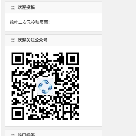
欢迎投稿
缘叶二次元投稿页面！
欢迎关注公众号
热门标签