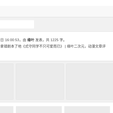
式守同学不只可爱而已
0日
16:00:53
，由
缘叶
发表，共 1225 字。
拿错剧本了地《式守同学不只可爱而已》 | 缘叶二次元，动漫文章评