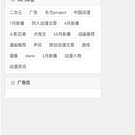
二次元
广告
东方project
中国动漫
7月新番
同人动漫文章
4月新番
火影忍者
犬夜叉
10月新番
动画推荐
漫画推荐
声优
原创动漫文章
游戏
漫展
claris
1月新番
动漫人物
动漫资讯
广告位