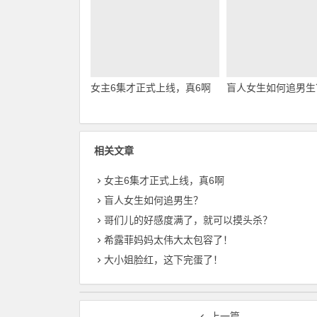
女主6集才正式上线，真6啊
盲人女生如何追男生
相关文章
女主6集才正式上线，真6啊
盲人女生如何追男生？
哥们儿的好感度满了，就可以摸头杀？
希露菲妈妈太伟大太包容了！
大小姐脸红，这下完蛋了！
上一篇