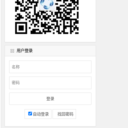
用户登录
自动登录
找回密码