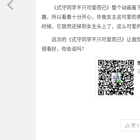
《式守同学​不只​可爱而已》整个动画
趣，所以看着十分开心，毕竟女主这可爱的
时候，它居然还掉到女主头上了，这么可爱
这次的《式守同学​不只​可爱而已》让
很看好，你会追吗？
赞
1