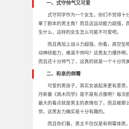
一、式守帅气又可爱
式守同学作为一个女生，你们不觉得十
拿了剧本的男主角？而且这运动能力超强，
生什么，这样的女生怎么可能不可爱吧。
而且再加上战斗力超强，你看，高空坠
动神经能力，难道不帅吗？这男友力爆炸啊
而且还十分帅气了，这真的就是一个十分完
二、和泉的倒霉
可爱的男孩子，其实女装起来更有意思
月新番《高木同学》是不是有点像啊？每次
最大的看点就是男主的表情包了，而且被那
觉，这男友力确实是十分有趣的。
而且你们看，男主不仅仅是有倒霉体质，