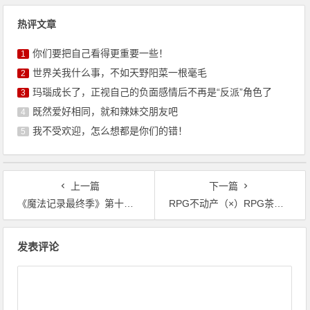
热评文章
你们要把自己看得更重要一些！
1
世界关我什么事，不如天野阳菜一根毫毛
2
玛瑙成长了，正视自己的负面感情后不再是“反派”角色了
3
既然爱好相同，就和辣妹交朋友吧
4
我不受欢迎，怎么想都是你们的错！
5
上一篇
下一篇
《魔法记录最终季》第十二话，实属罕见，中日网友齐心协力喷它
RPG不动产（×）RPG茶馆（√），芳文社yyds
文
发表评论
章
导
航