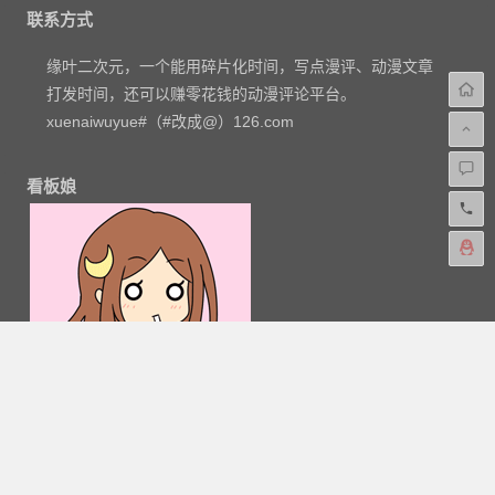
联系方式
缘叶二次元，一个能用碎片化时间，写点漫评、动漫文章
打发时间，还可以赚零花钱的动漫评论平台。
xuenaiwuyue#（#改成@）126.com
看板娘
粤公网安备 44030602000324号
-
网站地图
-
粤ICP备
16033283-1