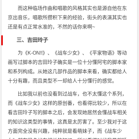
而这种临场作曲和唱歌的风格其实也是源自他在东
京​出​音乐，唱歌所攒积下来的经验，街头的表演其实也
还是有点正常水准的，不然的话你来啊~
三、吉田玲子
为《K-ON!!》、《战车少女》、《平家物语》等动
画写过脚本的吉田玲子确实是一位十分懂阿宅的脚本家
和系列构成。从她这几部作品的脚本来看，确实都给人
十分有趣，而且类型不一却给人十分懂行的感觉。
比如我以前也没看到过战车，也不太懂这个系列，
而《战车少女》这样的原创番，也​看得​比较少，所以在
看吉田玲子写的脚本之后，会发现她居然会懂战车相关
的知识这类型的事情，这真是太厉害了。至少我对于这
方面完全没有兴趣，纯粹就是看萌妹子，而《战车少