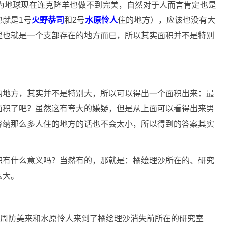
因为地球现在连克隆羊也做不到完美，自然对于人而言肯定也是
就是1号
火野恭司
和2号
水原怜人
住的地方），应该也没有大
里也就是一个支部存在的地方而已，所以其实面积并不是特别
的地方，其实并不是特别大，所以可以得出一个面积出来：最
面积了吧？虽然这有夸大的嫌疑，但是从上面可以看得出来男
容纳那么多人住的地方的话也不会太小，所以得到的答案其实
有什么意义吗？当然有的，那就是：橘绘理沙​所在的​、研究
么大。
周防美来和水原怜人来到了橘绘理沙消失前​所在的​研究室