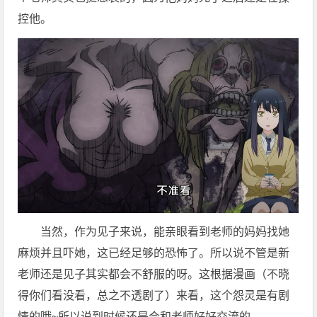
控他。
当然，作为见子来说，能亲眼看到老师的妈妈找她
麻烦并且吓她，这已经足够的恐怖了。所以说不管是新
老师还是见子其实都会不舒服的呀。这根据漫画（不晓
得你们看没看，总之不透剧了）来看，这个怨灵是有剧
情的哦~所以说到时候还是会和老师好好交流的。