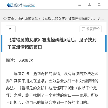
首页
原创动漫文章
《看得见的女孩》被鬼怪纠缠9话后，见子找到了宣泄情绪的窗口
A+
发表评论
《看得见的女孩》被鬼怪纠缠9话后，见子找到
了宣泄情绪的窗口
阅读： 6,908 次
解决办法：遇到奇怪的事情，没有解决的办法怎么
办？其实不用太在意哦，因为总会找到一种处理情绪的
办法。《看得见的女孩》被鬼怪吓了9话（数以千个鬼
怪）之后，终于找到了一个宣泄的窗口——鬼屋。所以
不用担心，你自己的情绪会找到一个好的出口的。