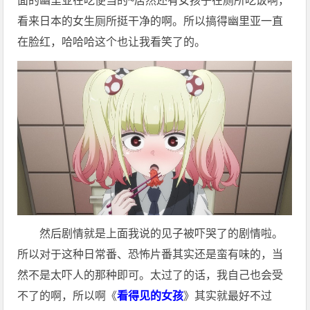
面的幽里亚在吃便当的~居然还有女孩子在厕所吃饭啊，
看来日本的女生厕所挺干净的啊。所以搞得幽里亚一直
在脸红，哈哈哈这个也让我看笑了的。
然后剧情就是上面我说的见子被吓哭了的剧情啦。
所以对于这种日常番、恐怖片番其实还是蛮有味的，当
然不是太吓人的那种即可。太过了的话，我自己也会受
不了的啊，所以啊《
看得见的女孩
》其实就最好不过