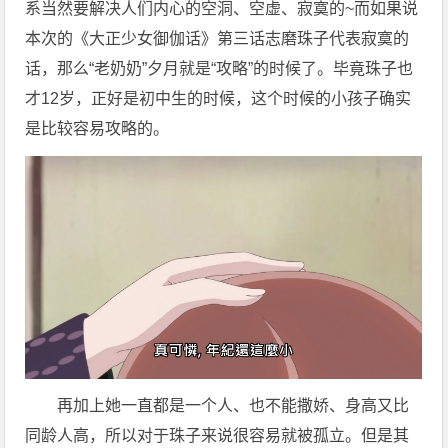
系当然要解决人们内心的空洞、空虚、寂寞的~而如果说
本次的《大正少女御伽话》第三话志磨珠子代表寂寞的
话，那么“老奶奶”夕月就是“攻略”的时候了。毕竟珠子也
才12岁，正好是初中生的时候，这个时候的小孩子确实
是比较容易攻略的。
再加上她一直都是一个人、也不能撒娇、身高又比
同龄人高，所以对于珠子来说很容易就被孤立。但是其