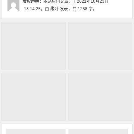
版权声明：
本站原创文章，于2021年10月23日
13:14:25
，由
缘叶
发表，共 1258 字。