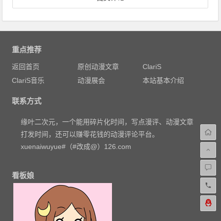
重点推荐
返回首页
原创动漫文章
ClariS
ClariS音乐
动漫展会
本站基本介绍
联系方式
缘叶二次元，一个能用碎片化时间，写点漫评、动漫文章
打发时间，还可以赚零花钱的动漫评论平台。
xuenaiwuyue#（#改成@）126.com
看板娘