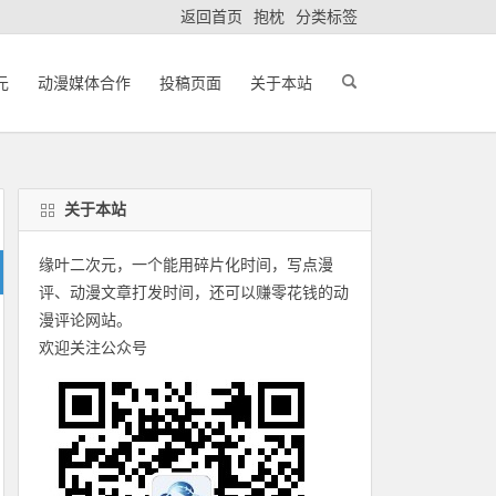
返回首页
抱枕
分类标签
元
动漫媒体合作
投稿页面
关于本站
关于本站
缘叶二次元，一个能用碎片化时间，写点漫
评、动漫文章打发时间，还可以赚零花钱的动
漫评论网站。
欢迎关注公众号