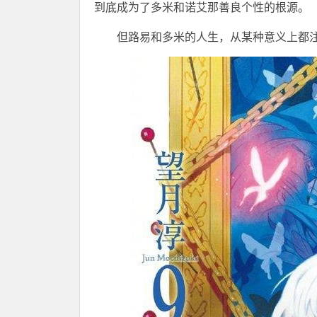
到底成为了多米和诺艾那善良个性的根源。
但路易和多米的人生，从某种意义上都