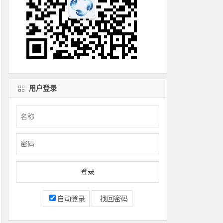
用户登录
自动登录
找回密码