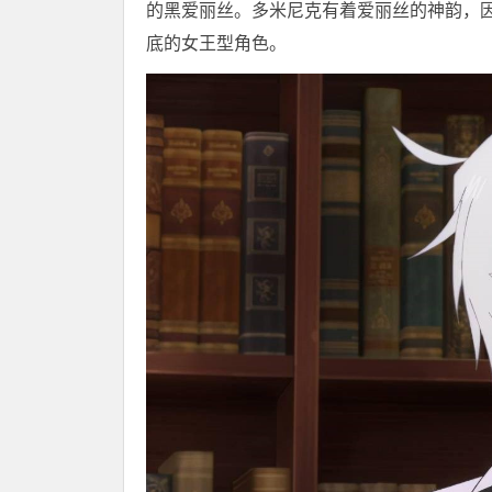
的黑爱丽丝。多米尼克有着爱丽丝的神韵，
底的女王型角色。