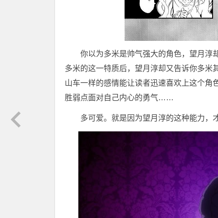
你以为多米是帅气强大的角色，望月淳
多米的这一特质后，望月淳却又告诉你多米
山车一样的感情能让读者迅速喜欢上这个角
胜弱点面对自己内心的勇气……
多可爱。就是因为望月淳的这种能力，