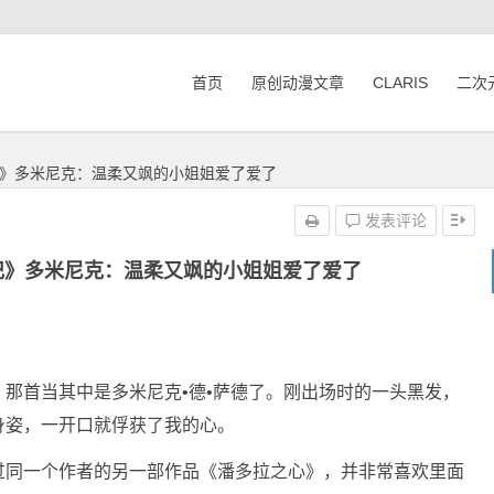
首页
原创动漫文章
CLARIS
二次
》多米尼克：温柔又飒的小姐姐爱了爱了
发表评论
记》多米尼克：温柔又飒的小姐姐爱了爱了
，那首当其中是多米尼克•德•萨德了。刚出场时的一头黑发，
身姿，一开口就俘获了我的心。
过同一个作者的另一部作品《潘多拉之心》，并非常喜欢里面