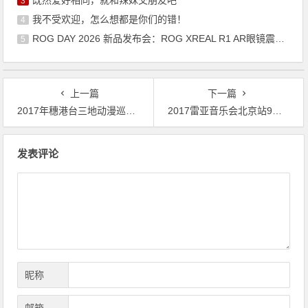
3
我不受欢迎，怎么想都是你们的错！
4
ROG DAY 2026 新品发布会：ROG XREAL R1 AR眼镜震撼来袭
5
上一篇
下一篇
2017年穗港台三地动漫巡回展今日正式起航
2017雷亚音乐会北京站9月10日热辣来袭！
文
发表评论
章
导
航
昵称
邮箱