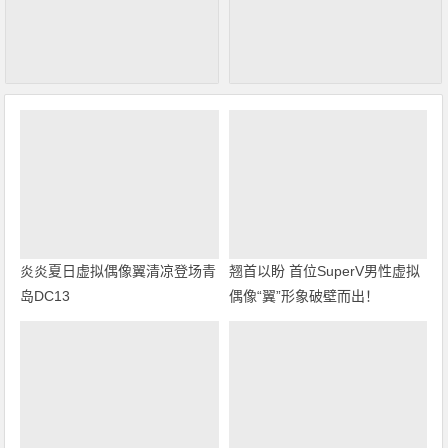
炎炎夏日虚拟偶像翼清凉登场青
翘首以盼 首位SuperV男性虚拟
岛DC13
偶像“翼”形象破壁而出！