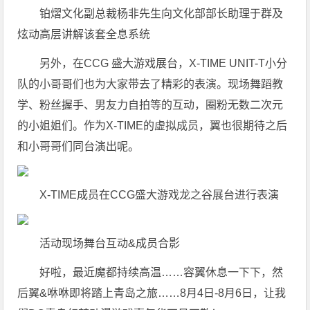
铂熠文化副总裁杨非先生向文化部部长助理于群及
炫动高层讲解该套全息系统
另外，在CCG 盛大游戏展台，X-TIME UNIT-T小分
队的小哥哥们也为大家带去了精彩的表演。现场舞蹈教
学、粉丝握手、男友力自拍等的互动，圈粉无数二次元
的小姐姐们。作为X-TIME的虚拟成员，翼也很期待之后
和小哥哥们同台演出呢。
X-TIME成员在CCG盛大游戏龙之谷展台进行表演
活动现场舞台互动&成员合影
好啦，最近魔都持续高温……容翼休息一下下，然
后翼&咻咻即将踏上青岛之旅……8月4日-8月6日，让我