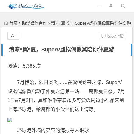
首页
动漫媒体合作
清凉“翼”夏，SuperV虚拟偶像翼陪你仲夏游
A+
发表评论
清凉“翼”夏，SuperV虚拟偶像翼陪你仲夏游
阅读： 5,385 次
7月伊始，烈日炎炎……在暑假到来之际，SuperV
虚拟偶像翼启动了仲夏之游第一站——魔都夏日祭。7月
1日&7月2日，翼和咻咻带着超多可爱の周边小礼品来到
上海环球港，给魔都的小伙伴们送上清凉。
环球港外墙闪亮亮的海报夺人眼球