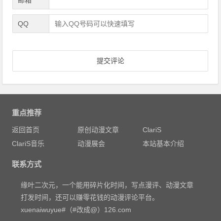
QQ
重点推荐
返回首页
原创动漫文章
ClariS
ClariS音乐
动漫展会
本站基本介绍
联系方式
缘叶二次元，一个能用碎片化时间，写点漫评、动漫文章
打发时间，还可以赚零花钱的动漫评论平台。
xuenaiwuyue#（#改成@）126.com