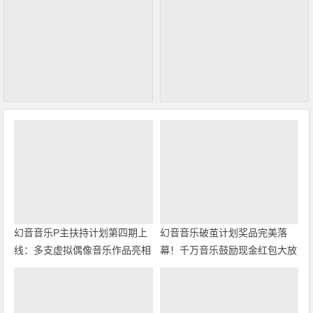
幻音音乐P主扶持计划第四期上
幻音音乐破茧计划奖品完美落
线：多支虚拟偶像音乐作品亮相
幕！千万音乐鼓励现金红包大放
送