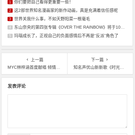
你们要把自己看得更重要一些！
1
这2部世界知名漫画家的新作动画，真是充满着信任感呢
2
世界关我什么事，不如天野阳菜一根毫毛
3
东山奈央的第四张专辑《OVER THE RAINBOW》将于10月7日发售
4
玛瑙成长了，正视自己的负面感情后不再是“反派”角色了
5
上一篇
下一篇
MYC林梓涵首度献唱 倾情演绎《超游世界》ED《海鸥》
知名声优山新新歌《时光投影》首发幻音音乐社区
文
发表评论
章
导
航