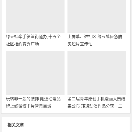
绿豆蛙牵手筼筜街道办,十五个
上屏幕、进社区 绿豆蛙应急防
社区相约育秀广场
灾短片宣传忙
玩转非一般的装饰 翔通动漫品
第二届青年原创手机漫画大赛结
牌上线微博卡片背景商城
果公布 翔通动漫作品分获一二
等奖
相关文章