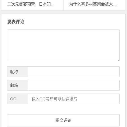
二次元盛宴预警，日本知名声优喜多村英梨首度来华！
为什么喜多村英梨会被大家称为“酋长”？
文
发表评论
章
导
航
昵称
邮箱
QQ