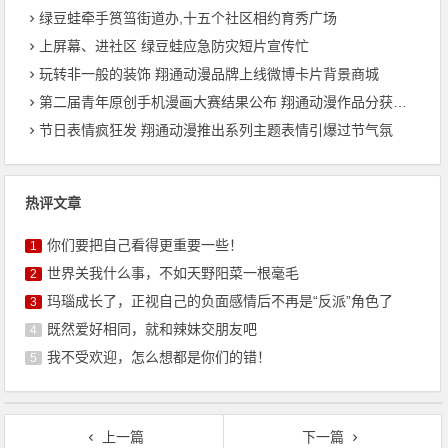
绿豆蛙牵手筼筜街道办,十五个社区相约育秀广场
上屏幕、进社区 绿豆蛙应急防灾短片宣传忙
玩转非一般的装饰 翔通动漫品牌上线微博卡片背景商城
第二届青年原创手机漫画大赛结果公布 翔通动漫作品分获一二等奖
节日表情疯狂发 翔通动漫推出系列主题表情引爆过节气氛
热评文章
你们要把自己看得更重要一些！
1
世界关我什么事，不如天野阳菜一根毫毛
2
玛瑙成长了，正视自己的负面感情后不再是“反派”角色了
3
既然爱好相同，就和辣妹交朋友吧
4
我不受欢迎，怎么想都是你们的错！
5
上一篇
下一篇