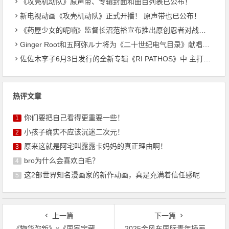
《攻壳机动队》原声带、专辑封面和曲目列表已公布！
新电视动画《攻壳机动队》正式开播！ 原声带也已公布！
《药屋少女的呢喃》监督长沼范裕宣布推出原创忍者对战恐龙动画！
Ginger Root和五阿弥ルナ将为《二十世纪电气目录》献唱主题曲
佐佐木李子6月3日发行的全新专辑《RI PATHOS》中 主打曲《桃李成蹊》的音乐视频已公开
热评文章
你们要把自己看得更重要一些！
1
小孩子确实不应该沉迷二次元！
2
原来这就是阿宅叫露露卡妈妈的真正理由啊！
3
bro为什么会喜欢白毛？
4
这2部世界知名漫画家的新作动画，真是充满着信任感呢
5
上一篇
下一篇
《物华弥新》x《国家宝藏》新春正式联动 共绘文化创新传承新蓝图！
2025金风车国际青年插画家大赛全球招募，赛制升级，开启国际交流与商业新机遇！