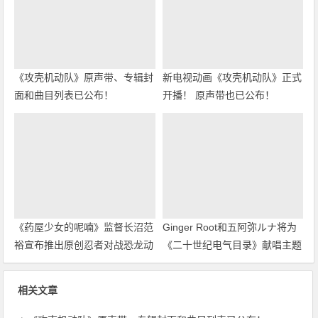
《攻壳机动队》原声带、专辑封
新电视动画《攻壳机动队》正式
面和曲目列表已公布！
开播！ 原声带也已公布！
《药屋少女的呢喃》监督长沼范
Ginger Root和五阿弥ルナ将为
裕宣布推出原创忍者对战恐龙动
《二十世纪电气目录》献唱主题
画！
曲
相关文章