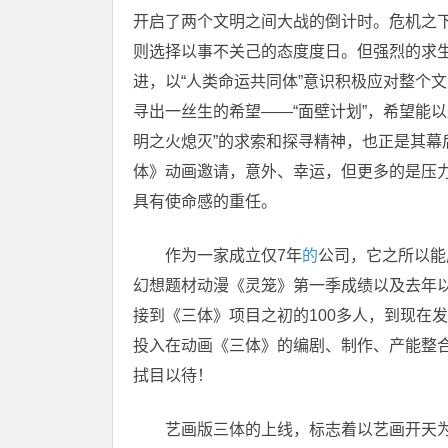
开启了两个文明之间大战的倒计时。
危机
之
则选择以事不关己的态度度日。但强烈的求
进，以“
人类命运共同体
”意识积极应对整个
寻出一丝生的希望——“面壁计划”，希望能
明之火熄灭”的求索和探寻
精神
，也正是其幕
体》动画邀请，意外、幸运，但更多的是压力
具有
使命
感的重任。
作为一家成立仅7年
的
公司，它之所以能
幻想题材动漫《灵笼》第一季成绩以及去年以1
接到《三体》项目之初的100多人，到现在
投入在动画《三体》的编剧、制作、产能整
拭目以待！
艺画版三体的上线，标志着以艺画开天