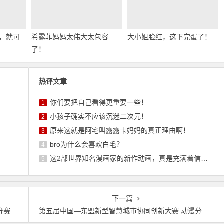
，就可
希露菲妈妈太伟大太包容
大小姐脸红，这下完蛋了！
了！
热评文章
你们要把自己看得更重要一些！
1
小孩子确实不应该沉迷二次元！
2
原来这就是阿宅叫露露卡妈妈的真正理由啊！
3
bro为什么会喜欢白毛？
4
这2部世界知名漫画家的新作动画，真是充满着信任感呢
5
下一篇
功举办
第五届中国—东盟新型智慧城市协同创新大赛 动漫分赛决赛在邕圆满落幕