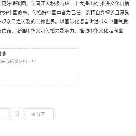
幻更好地破圈，艺画开天积极响应
二十
大提出的“推进文化自信
讲好
中国
故事、传播好
中国
声音为己任，选择自身擅长且深受
外观众目之可及的三体世界。以国际化语言讲述带有
中国
气质
与优雅，增强中华文明传播力影响力，推动中华文化走向世
赞助
这是我的微信扫一扫
赏
分享