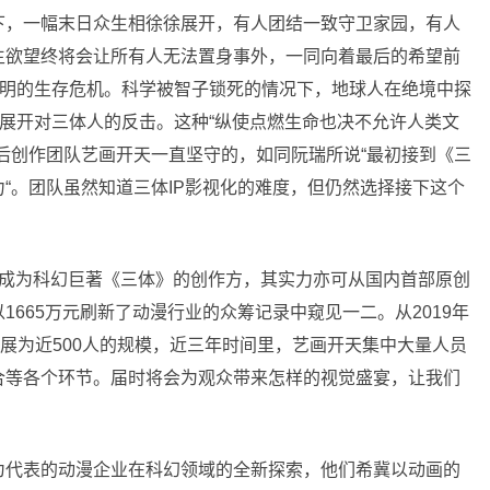
下，一幅末日众生相徐徐展开，有人团结一致守卫家园，有人
生欲望终将会让所有人无法置身事外，一同向着最后的希望前
文明的生存
危机
。科学被智子锁死的情况下，地球人在绝境中探
以展开对三体人的反击。这种“纵使点燃生命也决不允许人类文
后创作团队艺画开天一直坚守的，如同阮瑞所说“最初接到《三
“。团队虽然知道三体IP影视化的难度，但仍然选择接下这个
成为科幻巨著《三体》的创作方，其实力亦可从国内首部原创
665万元刷新了动漫行业的众筹记录中窥见一二。从2019年
发展为
近
500人的规模，
近
三年时间里，艺画开天集中大量人员
合等各个环节。届时将会为观众带来怎样的视觉盛宴，让我们
为代表的动漫企业在科幻领域的全新探索，他们希冀以动画的