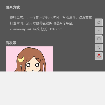
联系方式
缘叶二次元，一个能用碎片化时间，写点漫评、动漫文章
打发时间，还可以赚零花钱的动漫评论平台。
xuenaiwuyue#（#改成@）126.com
看板娘
粤公网安备 44030602000324号
-
网站地图
-
粤ICP备