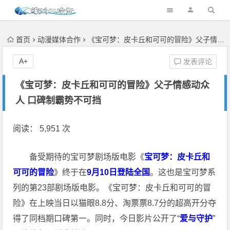
首页
动漫媒体合作
《宝可梦：皮卡丘和可可的冒险》父子情感动众人 口碑制霸势不可挡
A+
发表评论
《宝可梦：皮卡丘和可可的冒险》父子情感动众
人 口碑制霸势不可挡
阅读： 5,951 次
备受期待的宝可梦剧场版电影《
宝可梦：皮卡丘和
可可的冒险
》终于在
9月10日登陆全国
。这也是宝可梦系
列的第23部剧场版电影。《宝可梦：皮卡丘和可可的冒
险》在上映当日以猫眼8.8分、淘票票8.7分的超高开分夺
得了同档期口碑第一。同时，今日影片公开了“
爱与守护
”