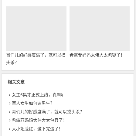
哥们儿的好感度满了，就可以摸
希露菲妈妈太伟大太包容了！
头杀？
相关文章
女主6集才正式上线，真6啊
盲人女生如何追男生？
哥们儿的好感度满了，就可以摸头杀？
希露菲妈妈太伟大太包容了！
大小姐脸红，这下完蛋了！