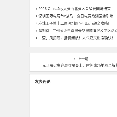
2026 ChinaJoy大赛西北赛区晋级赛圆满结束
深圳国际电玩节x战马，夏日电竞热潮强势引爆
麻辣王子第十二届深圳国际电玩节超全攻略!
超期待!!!广州萤火虫漫展豪华展商阵容及专区活动情报终于来
「萤」风招展，扬帆起航！人气嘉宾出席确认！
上一篇
元旦萤火虫逛展攻略奉上，时间表场地图全解
发表评论