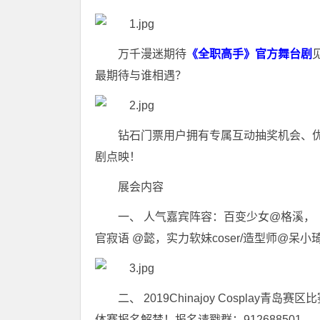
万千漫迷期待
《全职高手》官方舞台剧
最期待与谁相遇？
钻石门票用户拥有专属互动抽奖机会、优
剧点映！
展会内容
一、 人气嘉宾阵容：百变少女@格溪，《全
官寂语 @懿，实力软妹coser/造型师@呆
二、 2019Chinajoy Cosplay
体赛报名解禁！报名请戳群：912688501