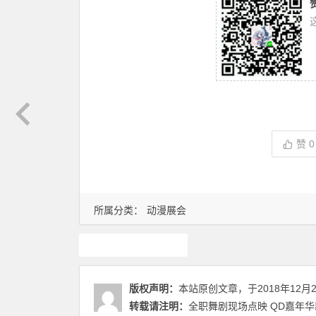
赞
0
所属分类：
动漫展会
漫展
版权声明：
本站原创文章，于2018年12月
转载请注明：
全职舞剧现场点映 QD嘉年华