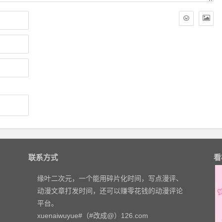
联系方式
看
缘叶二次元，一个能用碎片化时间，写点漫评、
动漫文章打发时间，还可以赚零花钱的动漫评论
平台。
xuenaiwuyue#（#改成@）126.com