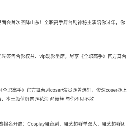
见面会首次空降山东！全职高手舞台剧神秘主演陪你过年，你
先签售合影权益、vip观影坐席，尽享《全职高手》官方舞台
职高手》官方舞台剧coser/演员@曾炜轩，资深coser@上
小琦，本土颜值鲜肉@花海 @赫赫 与你不见不散！
青岛赛区比赛报名开启：Cosplay舞台剧、舞艺超群单双人、舞艺超群团