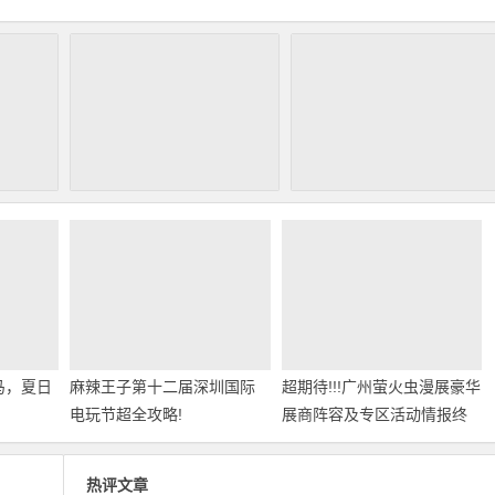
马，夏日
麻辣王子第十二届深圳国际
超期待!!!广州萤火虫漫展豪华
电玩节超全攻略!
展商阵容及专区活动情报终
于来啦！
热评文章