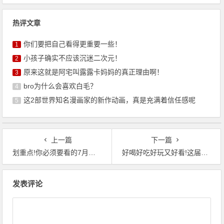
热评文章
你们要把自己看得更重要一些！
1
小孩子确实不应该沉迷二次元！
2
原来这就是阿宅叫露露卡妈妈的真正理由啊！
3
bro为什么会喜欢白毛？
4
这2部世界知名漫画家的新作动画，真是充满着信任感呢
5
上一篇
下一篇
划重点!你必须要看的7月广州萤火虫逛展攻略
好喝好吃好玩又好看!这届萤火祭有点“新奇”事!
文
发表评论
章
导
航