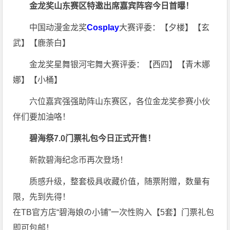
金龙奖山东赛区特邀出席嘉宾阵容今日首曝！
中国动漫金龙奖
Cosplay
大赛评委：【夕楼】【玄
武】【鹿荼白】
金龙奖星舞银河宅舞大赛评委：【西四】【青木娜
娜】【小桶】
六位嘉宾强强助阵山东赛区，各位金龙奖参赛小伙
伴们要加油咯！
碧海祭7.0门票礼包今日正式开售！
新款碧海纪念币再次登场！
质感升级，整套极具收藏价值，随票附赠，数量有
限，先到先得！
在TB官方店“碧海娘の小铺”一次性购入【5套】门票礼包
即可包邮！