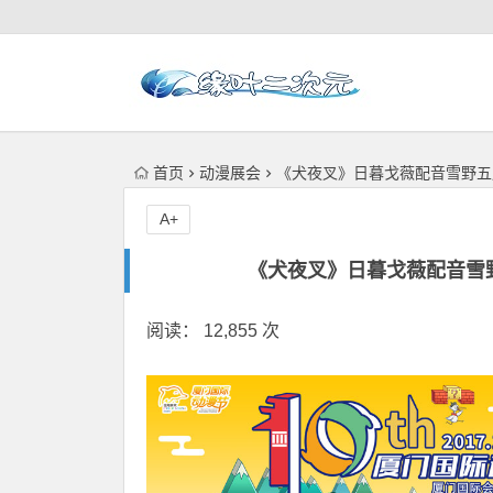
首页
动漫展会
《犬夜叉》日暮戈薇配音雪野五
A+
《犬夜叉》日暮戈薇配音雪野
阅读： 12,855 次