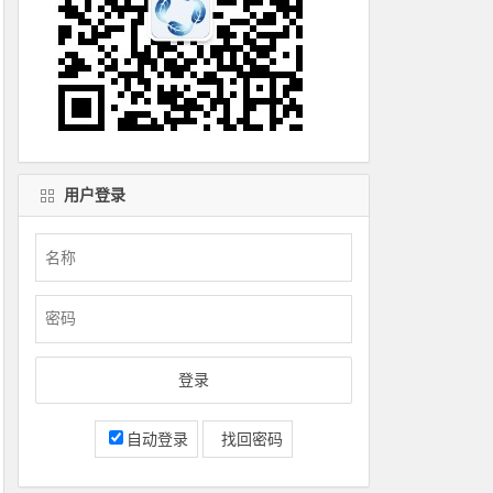
用户登录
自动登录
找回密码